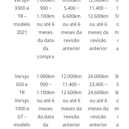
Versys-
1.000km
6.000km
12.000km
18.00
X300 e
900 ~
5.400 ~
11.400 ~
17.40
TR –
1.100km
6.600km
12.600km
18.60
modelo
ou até 6
ou até 6
ou até 6
ou at
2021
meses
meses da
meses da
meses
da data
revisão
revisão
revis
da
anterior
anterior
anter
compra
Versys
1.000km
12.000km
24.000km
36.00
650 e
900 ~
11.400 ~
23.400 ~
35.40
TR
1.100km
12.600km
24.600km
36.60
Versys
ou até 6
ou até 6
ou até 6
ou at
1000 e
meses
meses da
meses da
meses
GT –
da data
revisão
revisão
revis
modelo
da
anterior
anterior
anter