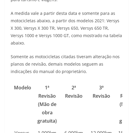
s
g
b
t
L
A medida vale a partir desta data e somente para as
A
r
o
e
i
motocicletas abaixo, a partir dos modelos 2021: Versys
X 300, Versys X 300 TR, Versys 650, Versys 650 TR,
p
a
o
r
n
Versys 1000 e Versys 1000 GT, como mostrado na tabela
p
m
k
k
abaixo.
Somente as motocicletas citadas tiveram alteração nos
planos de revisão, demais modelos seguem as
indicações do manual do proprietário.
Modelo
1ª
2ª
3ª
4ª
Revisão
Revisão
Revisão
Revis
(Mão de
(Mão 
obra
obr
gratuita)
gratui