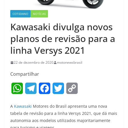
COTIDIANO
NOTÍCIAS
Kawasaki divulga novos
planos de revisão para a
linha Versys 2021
22 de dezembro de 2020
motonewsbrasil
Compartilhar
W
T
F
T
C
h
e
a
w
o
A
Kawasaki
Motores do Brasil apresenta uma nova
a
l
c
i
p
tabela de revisão para a linha Versys 2021, que dá mais
autonomia aos modelos utilizados majoritariamente
t
e
e
t
y
para turismo e viagens.