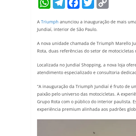
W
T
F
T
C
h
e
a
w
o
A
Triumph
anunciou a inauguração de mais uma c
a
l
c
i
p
Jundiaí, interior de São Paulo.
t
e
e
t
y
A nova unidade chamada de Triumph Marello Jund
Rota, duas referências do setor de motocicletas
s
g
b
t
L
A
r
o
e
i
Localizada no Jundiaí Shopping, a nova loja ofe
atendimento especializado e consultoria dedicad
p
a
o
r
n
“A inauguração da Triumph Jundiaí é fruto de um
p
m
k
k
paixão pelo universo das motocicletas. A experi
Grupo Rota com o público do interior paulista. 
experiência premium alinhada aos padrões globai