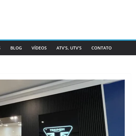
S
BLOG
VÍDEOS
ATV’S, UTV’S
CONTATO