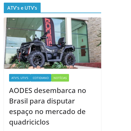
ATV’s e UTV’s
ATV'S, UTV'S
COTIDIANO
NOTÍCIAS
AODES desembarca no
Brasil para disputar
espaço no mercado de
quadriciclos