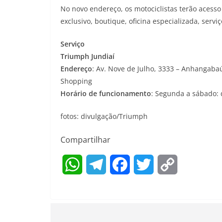
No novo endereço, os motociclistas terão acess
exclusivo, boutique, oficina especializada, ser
Serviço
Triumph Jundiaí
Endereço
: Av. Nove de Julho, 3333 – Anhangabaú 
Shopping
Horário de funcionamento
: Segunda a sábado: 
fotos: divulgação/Triumph
Compartilhar
W
T
F
T
C
h
e
a
w
o
a
l
c
i
p