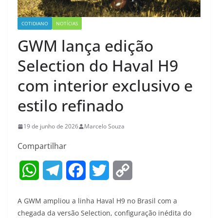
COTIDIANO
NOTÍCIAS
GWM lança edição
Selection do Haval H9
com interior exclusivo e
estilo refinado
19 de junho de 2026
Marcelo Souza
Compartilhar
W
T
F
T
C
h
e
a
w
o
A GWM ampliou a linha Haval H9 no Brasil com a
a
l
c
i
p
chegada da versão Selection, configuração inédita do