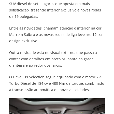
SUV diesel de sete lugares que aposta em mais
t
e
e
t
y
sofisticação, trazendo interior exclusivo e novas rodas
s
g
b
t
L
de 19 polegadas.
A
r
o
e
i
Entre as novidades, chamam atenção o interior na cor
Marrom Saibro e as novas rodas de liga leve aro 19 com
p
a
o
r
n
design exclusivo.
p
m
k
k
Outra novidade está no visual externo, que passa a
contar com detalhes em preto brilhante na grade
dianteira e ao redor dos faróis.
O Haval H9 Selection segue equipado com o motor 2.4
Turbo Diesel de 184 cv e 480 Nm de torque, combinado
à transmissão automática de nove velocidades.