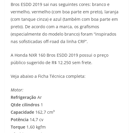
Bros ESDD 2019 sai nas seguintes cores: branco e
t
e
e
t
y
vermelho, vermelho (com boa parte em preto), laranja
s
g
b
t
L
(com tanque cinza) e azul (também com boa parte em
preto). De acordo com a marca, os grafismos
A
r
o
e
i
(especialmente do modelo branco) foram “inspirados
nas sofisticadas off-road da linha CRF”.
p
a
o
r
n
p
m
k
k
A Honda NXR 160 Bros ESDD 2019 possui o preço
público sugerido de R$ 12.250 sem frete.
Veja abaixo a Ficha Técnica completa:
Motor:
Refrigeração
Ar
Qtde cilindros
1
Capacidade
162,7 cm³
Potência
14,7 cv
Torque
1,60 kgfm