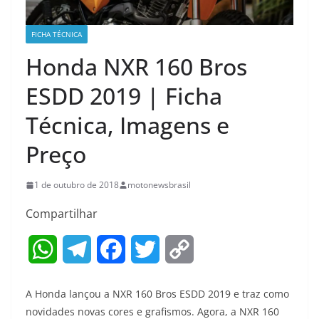
FICHA TÉCNICA
Honda NXR 160 Bros
ESDD 2019 | Ficha
Técnica, Imagens e
Preço
1 de outubro de 2018
motonewsbrasil
Compartilhar
W
T
F
T
C
h
e
a
w
o
A Honda lançou a NXR 160 Bros ESDD 2019 e traz como
a
l
c
i
p
novidades novas cores e grafismos. Agora, a NXR 160