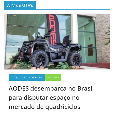
ATV’s e UTV’s
ATV'S, UTV'S
COTIDIANO
NOTÍCIAS
AODES desembarca no Brasil
para disputar espaço no
mercado de quadriciclos