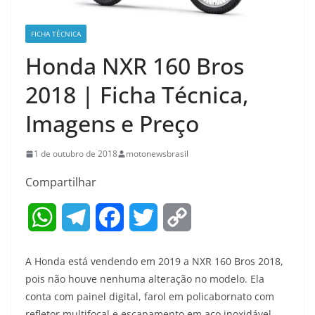
FICHA TÉCNICA
Honda NXR 160 Bros
2018 | Ficha Técnica,
Imagens e Preço
1 de outubro de 2018
motonewsbrasil
Compartilhar
W
T
F
T
C
h
e
a
w
o
A Honda está vendendo em 2019 a NXR 160 Bros 2018,
a
l
c
i
p
pois não houve nenhuma alteração no modelo. Ela
conta com painel digital, farol em policabornato com
t
e
e
t
y
refletor multifocal e escapamento em aço inoxidável.