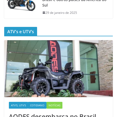
Sul
29 de janeiro de 2025
ATV’s e UTV’s
ATV'S, UTV'S
COTIDIANO
NOTÍCIAS
AODES desembarca no Brasil