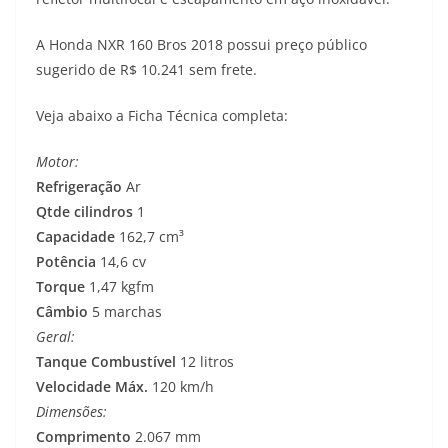
s
g
b
t
L
A Honda NXR 160 Bros 2018 possui preço público
A
r
o
e
i
sugerido de R$ 10.241 sem frete.
p
a
o
r
n
Veja abaixo a Ficha Técnica completa:
p
m
k
k
Motor:
Refrigeração
Ar
Qtde cilindros
1
Capacidade
162,7 cm³
Potência
14,6 cv
Torque
1,47 kgfm
Câmbio
5 marchas
Geral:
Tanque Combustível
12 litros
Velocidade Máx.
120 km/h
Dimensões:
Comprimento
2.067 mm