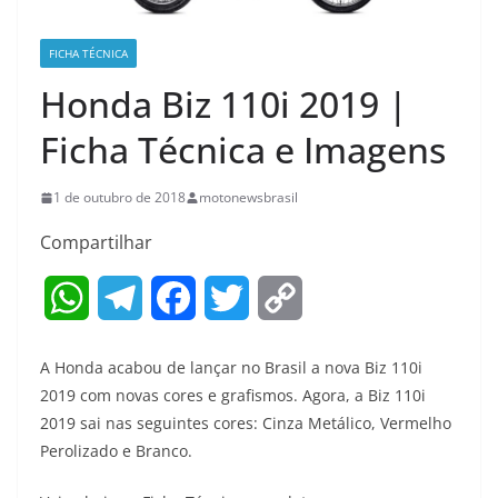
FICHA TÉCNICA
Honda Biz 110i 2019 |
Ficha Técnica e Imagens
1 de outubro de 2018
motonewsbrasil
Compartilhar
W
T
F
T
C
h
e
a
w
o
A Honda acabou de lançar no Brasil a nova Biz 110i
a
l
c
i
p
2019 com novas cores e grafismos. Agora, a Biz 110i
2019 sai nas seguintes cores: Cinza Metálico, Vermelho
t
e
e
t
y
Perolizado e Branco.
s
g
b
t
L