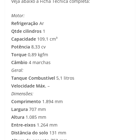
Veja abaixo a Ficha Técnica completa:
A
r
o
e
i
Motor:
p
a
o
r
n
Refrigeração
Ar
p
m
k
k
Qtde cilindros
1
Capacidade
109,1 cm³
Potência
8,33 cv
Torque
0,89 kgfm
Câmbio
4 marchas
Geral:
Tanque Combustível
5,1 litros
Velocidade Máx.
–
Dimensões:
Comprimento
1.894 mm
Largura
707 mm
Altura
1.085 mm
Entre-eixos
1.264 mm
Distância do solo
131 mm