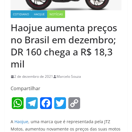
COTIDIANO
HAOJUE
NOTÍCIAS
Haojue aumenta preços
no Brasil em dezembro;
DR 160 chega a R$ 18,3
mil
2 de dezembro de 2021
Marcelo Souza
Compartilhar
W
T
F
T
C
h
e
a
w
o
A
Haojue
, uma marca que é representada pela JTZ
a
l
c
i
p
Motos, aumentou novamente os preços das suas motos