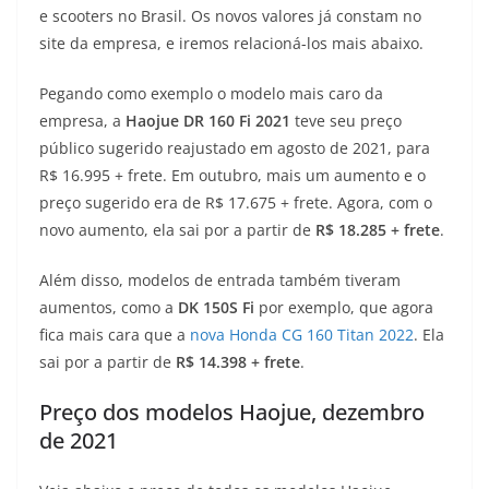
e scooters no Brasil. Os novos valores já constam no
t
e
e
t
y
site da empresa, e iremos relacioná-los mais abaixo.
s
g
b
t
L
Pegando como exemplo o modelo mais caro da
A
r
o
e
i
empresa, a
Haojue DR 160 Fi 2021
teve seu preço
público sugerido reajustado em agosto de 2021, para
p
a
o
r
n
R$ 16.995 + frete. Em outubro, mais um aumento e o
p
m
k
k
preço sugerido era de R$ 17.675 + frete. Agora, com o
novo aumento, ela sai por a partir de
R$ 18.285 + frete
.
Além disso, modelos de entrada também tiveram
aumentos, como a
DK 150S Fi
por exemplo, que agora
fica mais cara que a
nova Honda CG 160 Titan 2022
. Ela
sai por a partir de
R$ 14.398 + frete
.
Preço dos modelos Haojue, dezembro
de 2021