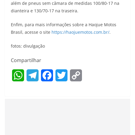
além de pneus sem câmara de medidas 100/80-17 na
dianteira e 130/70-17 na traseira.
Enfim, para mais informações sobre a Haojue Motos
Brasil, acesse o site
https://haojuemotos.com.br/
.
fotos: divulgação
Compartilhar
W
T
F
T
C
h
e
a
w
o
a
l
c
i
p
t
e
e
t
y
s
g
b
t
L