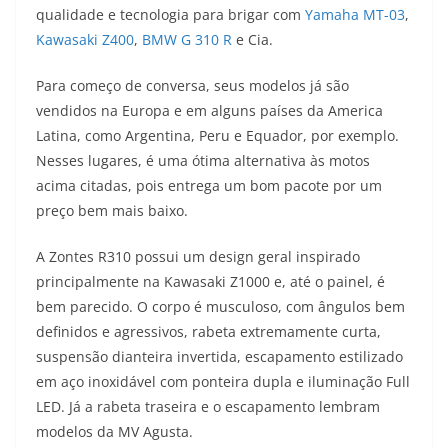
qualidade e tecnologia para brigar com
Yamaha MT-03
,
t
e
e
t
y
Kawasaki Z400
,
BMW G 310 R
e Cia.
s
g
b
t
L
Para começo de conversa, seus modelos já são
A
r
o
e
i
vendidos na Europa e em alguns países da America
Latina, como Argentina, Peru e Equador, por exemplo.
p
a
o
r
n
Nesses lugares, é uma ótima alternativa às motos
p
m
k
k
acima citadas, pois entrega um bom pacote por um
preço bem mais baixo.
A Zontes R310 possui um design geral inspirado
principalmente na Kawasaki Z1000 e, até o painel, é
bem parecido. O corpo é musculoso, com ângulos bem
definidos e agressivos, rabeta extremamente curta,
suspensão dianteira invertida, escapamento estilizado
em aço inoxidável com ponteira dupla e iluminação Full
LED. Já a rabeta traseira e o escapamento lembram
modelos da MV Agusta.