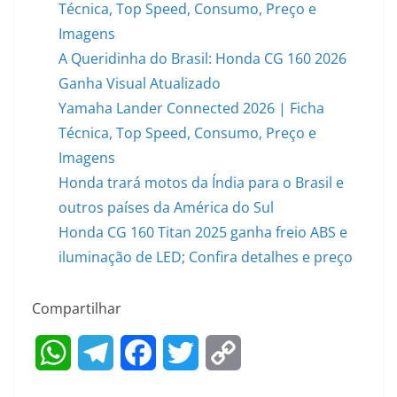
Técnica, Top Speed, Consumo, Preço e
Imagens
A Queridinha do Brasil: Honda CG 160 2026
Ganha Visual Atualizado
Yamaha Lander Connected 2026 | Ficha
Técnica, Top Speed, Consumo, Preço e
Imagens
Honda trará motos da Índia para o Brasil e
outros países da América do Sul
Honda CG 160 Titan 2025 ganha freio ABS e
iluminação de LED; Confira detalhes e preço
Compartilhar
W
T
F
T
C
h
e
a
w
o