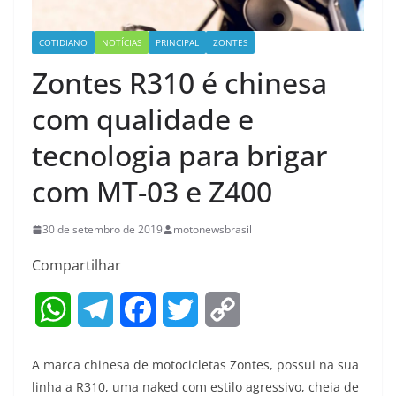
COTIDIANO
NOTÍCIAS
PRINCIPAL
ZONTES
Zontes R310 é chinesa
com qualidade e
tecnologia para brigar
com MT-03 e Z400
30 de setembro de 2019
motonewsbrasil
Compartilhar
W
T
F
T
C
h
e
a
w
o
A marca chinesa de motocicletas Zontes, possui na sua
a
l
c
i
p
linha a R310, uma naked com estilo agressivo, cheia de