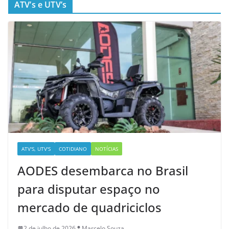
ATV’s e UTV’s
ATV'S, UTV'S
COTIDIANO
NOTÍCIAS
AODES desembarca no Brasil
para disputar espaço no
mercado de quadriciclos
2 de julho de 2026
Marcelo Souza