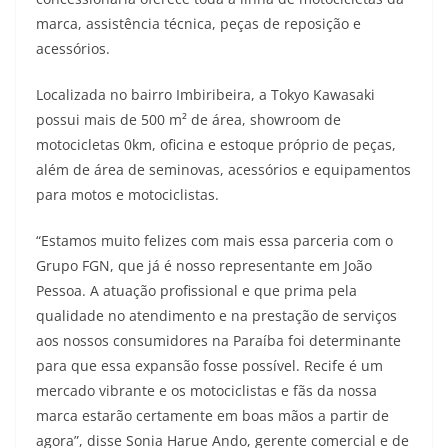
s
g
b
t
L
marca, assistência técnica, peças de reposição e
acessórios.
A
r
o
e
i
Localizada no bairro Imbiribeira, a Tokyo Kawasaki
p
a
o
r
n
possui mais de 500 m² de área, showroom de
p
m
k
k
motocicletas 0km, oficina e estoque próprio de peças,
além de área de seminovas, acessórios e equipamentos
para motos e motociclistas.
“Estamos muito felizes com mais essa parceria com o
Grupo FGN, que já é nosso representante em João
Pessoa. A atuação profissional e que prima pela
qualidade no atendimento e na prestação de serviços
aos nossos consumidores na Paraíba foi determinante
para que essa expansão fosse possível. Recife é um
mercado vibrante e os motociclistas e fãs da nossa
marca estarão certamente em boas mãos a partir de
agora”, disse Sonia Harue Ando, gerente comercial e de