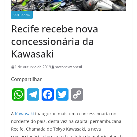
COTIDIANO
Recife recebe nova
concessionária da
Kawasaki
1 de outubro de 2019
motonewsbrasil
Compartilhar
W
T
F
T
C
h
e
a
w
o
A
Kawasaki
inaugurou mais uma concessionária no
a
l
c
i
p
nordeste do país, desta vez na capital pernambucana,
Recife. Chamada de Tokyo Kawasaki, a nova
t
e
e
t
y
concessionária oferece toda a linha de motocicletas da