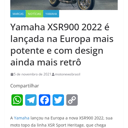
MARCAS
NOTÍCIAS
YAMAHA
Yamaha XSR900 2022 é
lançada na Europa mais
potente e com design
ainda mais retrô
5 de novembro de 2021
motonewsbrasil
Compartilhar
W
T
F
T
C
h
e
a
w
o
A
Yamaha
lançou na Europa a nova XSR900 2022, sua
a
l
c
i
p
moto topo da linha XSR Sport Heritage, que chega