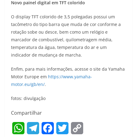
Novo painel digital em TFT colorido
O display TFT colorido de 3,5 polegadas possui um
tacômetro do tipo barra que muda de cor conforme a
rotação sobe ou desce, bem como um relógio e
marcador de combustível, quilometragem média,
temperatura da água, temperatura do ar e um
indicador de mudança de marcha.
Enfim, para mais informações, acesse o site da Yamaha
Motor Europe em
https://www.yamaha-
motor.eu/gb/en/
.
fotos: divulgação
Compartilhar
W
T
F
T
C