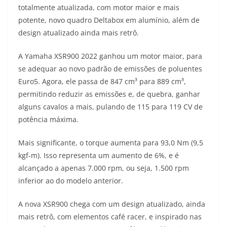
totalmente atualizada, com motor maior e mais
t
e
e
t
y
potente, novo quadro Deltabox em alumínio, além de
s
g
b
t
L
design atualizado ainda mais retrô.
A
r
o
e
i
A Yamaha XSR900 2022 ganhou um motor maior, para
se adequar ao novo padrão de emissões de poluentes
p
a
o
r
n
Euro5. Agora, ele passa de 847 cm³ para 889 cm³,
p
m
k
k
permitindo reduzir as emissões e, de quebra, ganhar
alguns cavalos a mais, pulando de 115 para 119 CV de
potência máxima.
Mais significante, o torque aumenta para 93,0 Nm (9,5
kgf-m). Isso representa um aumento de 6%, e é
alcançado a apenas 7.000 rpm, ou seja, 1.500 rpm
inferior ao do modelo anterior.
A nova XSR900 chega com um design atualizado, ainda
mais retrô, com elementos café racer, e inspirado nas