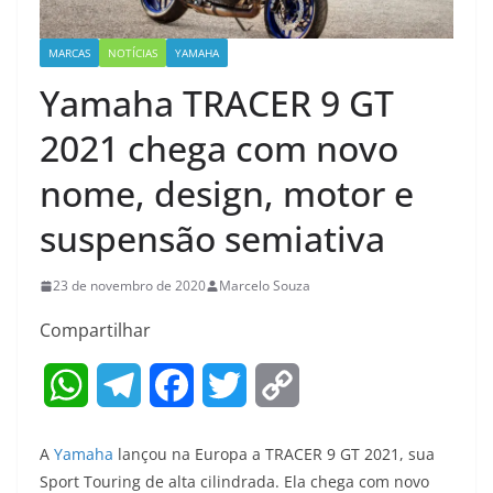
MARCAS
NOTÍCIAS
YAMAHA
Yamaha TRACER 9 GT
2021 chega com novo
nome, design, motor e
suspensão semiativa
23 de novembro de 2020
Marcelo Souza
Compartilhar
W
T
F
T
C
h
e
a
w
o
A
Yamaha
lançou na Europa a TRACER 9 GT 2021, sua
a
l
c
i
p
Sport Touring de alta cilindrada. Ela chega com novo