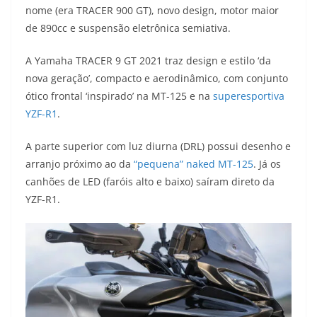
nome (era TRACER 900 GT), novo design, motor maior
t
e
e
t
y
de 890cc e suspensão eletrônica semiativa.
s
g
b
t
L
A Yamaha TRACER 9 GT 2021 traz design e estilo ‘da
A
r
o
e
i
nova geração’, compacto e aerodinâmico, com conjunto
ótico frontal ‘inspirado’ na MT-125 e na
superesportiva
p
a
o
r
n
YZF-R1
.
p
m
k
k
A parte superior com luz diurna (DRL) possui desenho e
arranjo próximo ao da
“pequena” naked MT-125
. Já os
canhões de LED (faróis alto e baixo) saíram direto da
YZF-R1.