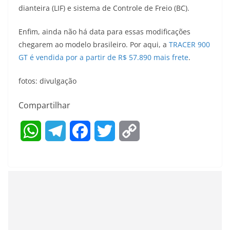
dianteira (LIF) e sistema de Controle de Freio (BC).
Enfim, ainda não há data para essas modificações
chegarem ao modelo brasileiro. Por aqui, a
TRACER 900
GT é vendida por a partir de R$ 57.890 mais frete
.
fotos: divulgação
Compartilhar
W
T
F
T
C
h
e
a
w
o
a
l
c
i
p
t
e
e
t
y
s
g
b
t
L