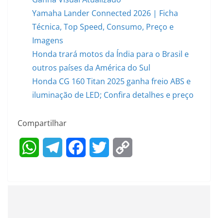
Yamaha Lander Connected 2026 | Ficha
Técnica, Top Speed, Consumo, Preço e
Imagens
Honda trará motos da Índia para o Brasil e
outros países da América do Sul
Honda CG 160 Titan 2025 ganha freio ABS e
iluminação de LED; Confira detalhes e preço
Compartilhar
W
T
F
T
C
h
e
a
w
o
a
l
c
i
p
t
e
e
t
y