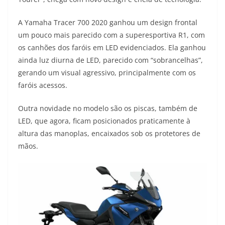
s
g
b
t
L
A Yamaha Tracer 700 2020 ganhou um design frontal
A
r
o
e
i
um pouco mais parecido com a superesportiva R1, com
os canhões dos faróis em LED evidenciados. Ela ganhou
p
a
o
r
n
ainda luz diurna de LED, parecido com “sobrancelhas”,
p
m
k
k
gerando um visual agressivo, principalmente com os
faróis acessos.
Outra novidade no modelo são os piscas, também de
LED, que agora, ficam posicionados praticamente à
altura das manoplas, encaixados sob os protetores de
mãos.