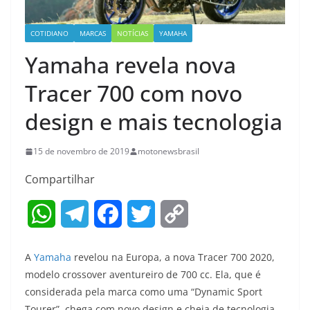
COTIDIANO
MARCAS
NOTÍCIAS
YAMAHA
Yamaha revela nova
Tracer 700 com novo
design e mais tecnologia
15 de novembro de 2019
motonewsbrasil
Compartilhar
W
T
F
T
C
h
e
a
w
o
A
Yamaha
revelou na Europa, a nova Tracer 700 2020,
a
l
c
i
p
modelo crossover aventureiro de 700 cc. Ela, que é
considerada pela marca como uma “Dynamic Sport
t
e
e
t
y
Tourer”, chega com novo design e cheia de tecnologia.