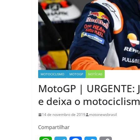
MOTOCICLISMO
MOTOGP
NOTÍCIAS
MotoGP | URGENTE: J
e deixa o motociclis
14 de novembro de 2019
motonewsbrasil
Compartilhar