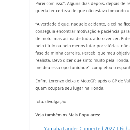
Parei com isso”. Alguns dias depois, depois de re
queria ter certeza de que não estava tomando 
“A verdade é que, naquele acidente, a colina fi
conseguia encontrar motivação e paciência para
de moto, mas acima de tudo, adoro vencer. Enten
pelo título ou pelo menos lutar por vitórias, n
fase da minha carreira. Percebi que meu objet
realista. Devo dizer que sinto muito pela Hond
me deu essa oportunidade”, completou o espanh
Enfim, Lorenzo deixa o MotoGP, após o GP de Va
quem ocupará seu lugar na Honda.
foto: divulgação
Veja também os Mais Populares:
Yamaha Lander Connected 2027 | Ficha