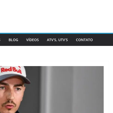
S
BLOG
VÍDEOS
ATV’S, UTV’S
CONTATO