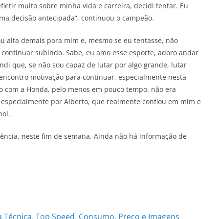
fletir muito sobre minha vida e carreira, decidi tentar. Eu
uma decisão antecipada”, continuou o campeão.
cou alta demais para mim e, mesmo se eu tentasse, não
 continuar subindo. Sabe, eu amo esse esporte, adoro andar
di que, se não sou capaz de lutar por algo grande, lutar
ão encontro motivação para continuar, especialmente nesta
ivo com a Honda, pelo menos em pouco tempo, não era
a, especialmente por Alberto, que realmente confiou em mim e
ol.
lência, neste fim de semana. Ainda não há informação de
 Técnica, Top Speed, Consumo, Preço e Imagens