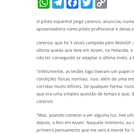
W
T
F
T
C
h
e
a
w
o
O piloto espanhol Jorge Lorenzo, anunciou numa 
a
l
c
i
p
aposentadoria como piloto profissional e deixa o
t
e
e
t
y
Lorenzo, que foi 5 vezes campeão pelo MotoGP, 
última queda que teve em Assen, na Holanda, e 
s
g
b
t
L
não ter conseguido se adaptar à última moto, a
A
r
o
e
i
“Infelizmente, as lesões logo tiveram um pape
p
a
o
r
n
condições físicas normais. Isso, além de uma 
p
m
k
k
corridas muito difíceis. De qualquer forma, nun
que era uma simples questão de tempo e que, dep
Lorenzo.
“Mas, quando comecei a ver alguma luz, tive u
depois, o feio em Assen. Naquele momento, eu t
primeiro pensamento que me veio à mente foi “o