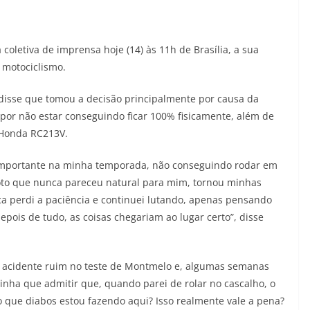
coletiva de imprensa hoje (14) às 11h de Brasília, a sua
 motociclismo.
disse que tomou a decisão principalmente por causa da
por não estar conseguindo ficar 100% fisicamente, além de
 Honda RC213V.
l importante na minha temporada, não conseguindo rodar em
moto que nunca pareceu natural para mim, tornou minhas
ca perdi a paciência e continuei lutando, apenas pensando
ois de tudo, as coisas chegariam ao lugar certo”, disse
m acidente ruim no teste de Montmelo e, algumas semanas
inha que admitir que, quando parei de rolar no cascalho, o
 que diabos estou fazendo aqui? Isso realmente vale a pena?