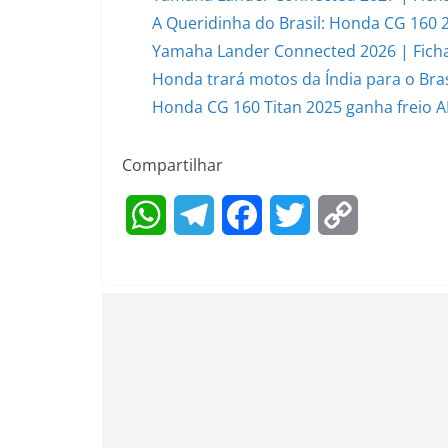
A Queridinha do Brasil: Honda CG 160 
Yamaha Lander Connected 2026 | Ficha
Honda trará motos da Índia para o Bras
Honda CG 160 Titan 2025 ganha freio AB
Compartilhar
W
T
F
T
C
h
e
a
w
o
a
l
c
i
p
t
e
e
t
y
s
g
b
t
L
A
r
o
e
i