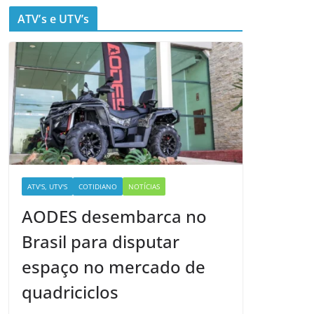
ATV’s e UTV’s
ATV'S, UTV'S
COTIDIANO
NOTÍCIAS
AODES desembarca no
Brasil para disputar
espaço no mercado de
quadriciclos