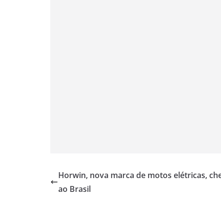
p
a
o
r
n
p
m
k
k
Horwin, nova marca de motos elétricas, ch
ao Brasil