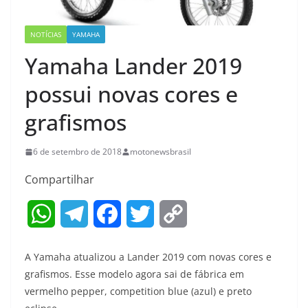
NOTÍCIAS
YAMAHA
Yamaha Lander 2019
possui novas cores e
grafismos
6 de setembro de 2018
motonewsbrasil
Compartilhar
W
T
F
T
C
h
e
a
w
o
A Yamaha atualizou a Lander 2019 com novas cores e
a
l
c
i
p
grafismos. Esse modelo agora sai de fábrica em
vermelho pepper, competition blue (azul) e preto
t
e
e
t
y