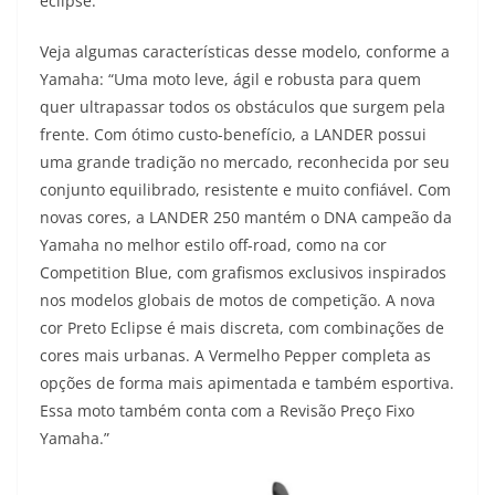
eclipse.
s
g
b
t
L
Veja algumas características desse modelo, conforme a
A
r
o
e
i
Yamaha: “Uma moto leve, ágil e robusta para quem
quer ultrapassar todos os obstáculos que surgem pela
p
a
o
r
n
frente. Com ótimo custo-benefício, a LANDER possui
p
m
k
k
uma grande tradição no mercado, reconhecida por seu
conjunto equilibrado, resistente e muito confiável. Com
novas cores, a LANDER 250 mantém o DNA campeão da
Yamaha no melhor estilo off-road, como na cor
Competition Blue, com grafismos exclusivos inspirados
nos modelos globais de motos de competição. A nova
cor Preto Eclipse é mais discreta, com combinações de
cores mais urbanas. A Vermelho Pepper completa as
opções de forma mais apimentada e também esportiva.
Essa moto também conta com a Revisão Preço Fixo
Yamaha.”