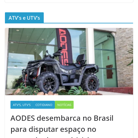
ATV’s e UTV’s
ATV'S, UTV'S
COTIDIANO
NOTÍCIAS
AODES desembarca no Brasil
para disputar espaço no