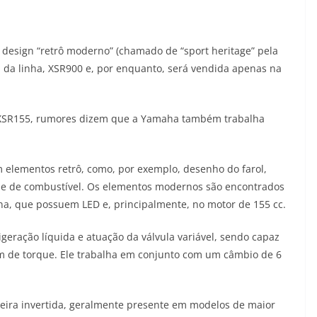
esign “retrô moderno” (chamado de “sport heritage” pela
p da linha, XSR900 e, por enquanto, será vendida apenas na
XSR155, rumores dizem que a Yamaha também trabalha
 elementos retrô, como, por exemplo, desenho do farol,
que de combustível. Os elementos modernos são encontrados
erna, que possuem LED e, principalmente, no motor de 155 cc.
igeração líquida e atuação da válvula variável, sendo capaz
fm de torque. Ele trabalha em conjunto com um câmbio de 6
eira invertida, geralmente presente em modelos de maior