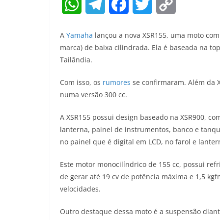
W
T
F
T
C
h
e
a
w
o
A
Yamaha
lançou a nova XSR155, uma moto com d
a
l
c
i
p
marca) de baixa cilindrada. Ela é baseada na to
Tailândia.
t
e
e
t
y
Com isso, os
s
rumores
g
b
se confirmaram. Além da 
t
L
numa versão 300 cc.
A
r
o
e
i
A XSR155 possui design baseado na XSR900, com
p
a
o
r
n
lanterna, painel de instrumentos, banco e tan
p
m
k
k
no painel que é digital em LCD, no farol e lant
Este motor monocilíndrico de 155 cc, possui refr
de gerar até 19 cv de potência máxima e 1,5 kg
velocidades.
Outro destaque dessa moto é a suspensão diant