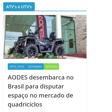
ATV’s e UTV’s
ATV'S, UTV'S
COTIDIANO
NOTÍCIAS
AODES desembarca no
Brasil para disputar
espaço no mercado de
quadriciclos