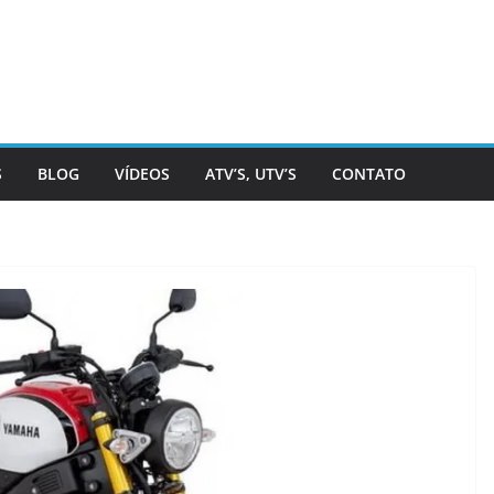
S
BLOG
VÍDEOS
ATV’S, UTV’S
CONTATO