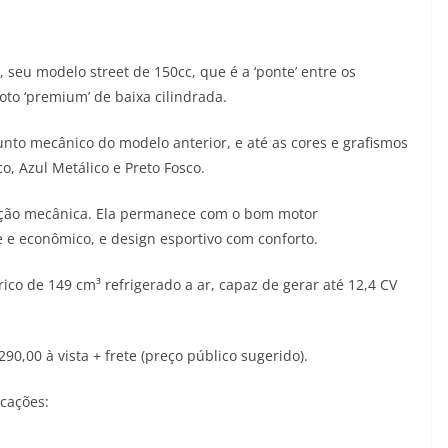
, seu modelo street de 150cc, que é a ‘ponte’ entre os
to ‘premium’ de baixa cilindrada.
nto mecânico do modelo anterior, e até as cores e grafismos
 Azul Metálico e Preto Fosco.
ção mecânica. Ela permanece com o bom motor
 e econômico, e design esportivo com conforto.
co de 149 cm³ refrigerado a ar, capaz de gerar até 12,4 CV
0,00 à vista + frete (preço público sugerido).
icações: