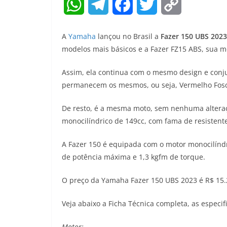
W
T
F
T
C
h
e
a
w
o
A
Yamaha
lançou no Brasil a
Fazer 150 UBS 2023
a
l
c
i
p
modelos mais básicos e a Fazer FZ15 ABS, sua mo
t
e
e
t
y
Assim, ela continua com o mesmo design e conju
permanecem os mesmos, ou seja, Vermelho Fosco,
s
g
b
t
L
A
r
o
e
i
De resto, é a mesma moto, sem nenhuma altera
monocilíndrico de 149cc, com fama de resistente
p
a
o
r
n
A Fazer 150 é equipada com o motor monocilíndri
p
m
k
k
de potência máxima e 1,3 kgfm de torque.
O preço da Yamaha Fazer 150 UBS 2023 é R$ 15.29
Veja abaixo a Ficha Técnica completa, as especif
Motor: