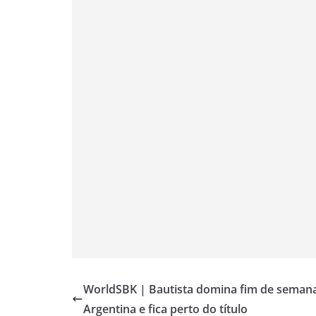
A
r
o
e
i
p
a
o
r
n
p
m
k
k
WorldSBK | Bautista domina fim de seman
Argentina e fica perto do título