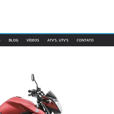
S
BLOG
VÍDEOS
ATV’S, UTV’S
CONTATO