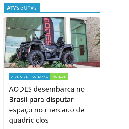
ATV’s e UTV’s
ATV'S, UTV'S
COTIDIANO
NOTÍCIAS
AODES desembarca no
Brasil para disputar
espaço no mercado de
quadriciclos