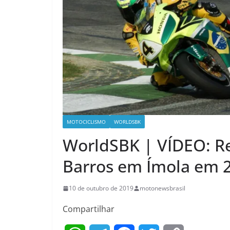
MOTOCICLISMO
WORLDSBK
WorldSBK | VÍDEO: Rev
Barros em Ímola em 
10 de outubro de 2019
motonewsbrasil
Compartilhar