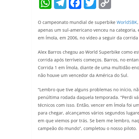
W
T
F
T
C
h
e
a
w
o
O campeonato mundial de superbike
WorldSBK
a
l
c
i
p
apenas um sul-americano venceu na categoria, e fo
em Ímola, em 2006, no vídeo a seguir da corrida 
t
e
e
t
y
Alex Barros chegou ao World Superbike como est
s
g
b
t
L
corrida após terríveis começos. Barros, no entan
A
r
o
e
i
Corrida 1 em Ímola, diante de uma multidão eno
não houve um vencedor da América do Sul.
p
a
o
r
n
p
m
k
k
“Lembro que tive alguns problemas no início, nã
penúltima rodada daquela temporada. “Perdi vár
técnicos com isso. Então, vencer em Ímola foi u
para chegar, alcançamos vários segundos lugar
em que viemos por trás. Se bem me lembro, naq
campeão do mundo”, completou o nosso piloto.