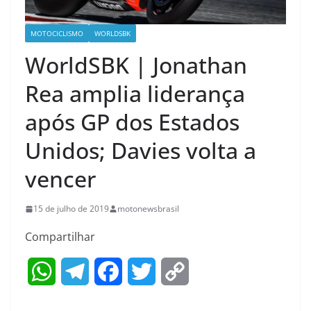
MOTOCICLISMO
WORLDSBK
WorldSBK | Jonathan
Rea amplia liderança
após GP dos Estados
Unidos; Davies volta a
vencer
15 de julho de 2019
motonewsbrasil
Compartilhar
W
T
F
T
C
h
e
a
w
o