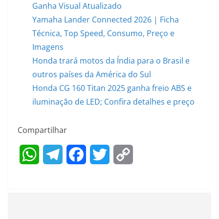
Ganha Visual Atualizado
Yamaha Lander Connected 2026 | Ficha
Técnica, Top Speed, Consumo, Preço e
Imagens
Honda trará motos da Índia para o Brasil e
outros países da América do Sul
Honda CG 160 Titan 2025 ganha freio ABS e
iluminação de LED; Confira detalhes e preço
Compartilhar
W
T
F
T
C
h
e
a
w
o
a
l
c
i
p
t
e
e
t
y