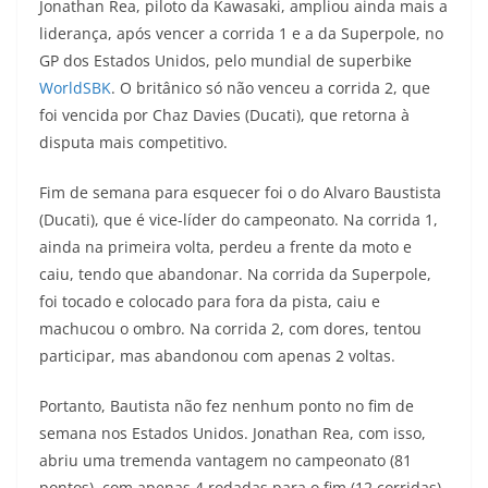
Jonathan Rea, piloto da Kawasaki, ampliou ainda mais a
a
l
c
i
p
liderança, após vencer a corrida 1 e a da Superpole, no
GP dos Estados Unidos, pelo mundial de superbike
t
e
e
t
y
WorldSBK
. O britânico só não venceu a corrida 2, que
s
g
b
t
L
foi vencida por Chaz Davies (Ducati), que retorna à
disputa mais competitivo.
A
r
o
e
i
Fim de semana para esquecer foi o do Alvaro Baustista
p
a
o
r
n
(Ducati), que é vice-líder do campeonato. Na corrida 1,
p
m
k
k
ainda na primeira volta, perdeu a frente da moto e
caiu, tendo que abandonar. Na corrida da Superpole,
foi tocado e colocado para fora da pista, caiu e
machucou o ombro. Na corrida 2, com dores, tentou
participar, mas abandonou com apenas 2 voltas.
Portanto, Bautista não fez nenhum ponto no fim de
semana nos Estados Unidos. Jonathan Rea, com isso,
abriu uma tremenda vantagem no campeonato (81
pontos), com apenas 4 rodadas para o fim (12 corridas).