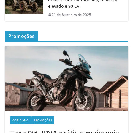
elevado e 90 CV
21 de fevereiro de 2025
Promoções
COTIDIANO
PROMOÇÕES
Taxa 0%, IPVA grátis e mais: veja