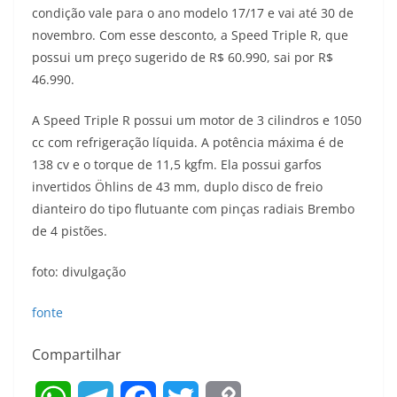
condição vale para o ano modelo 17/17 e vai até 30 de
t
e
e
t
y
novembro. Com esse desconto, a Speed Triple R, que
s
g
b
t
L
possui um preço sugerido de R$ 60.990, sai por R$
46.990.
A
r
o
e
i
A Speed Triple R possui um motor de 3 cilindros e 1050
p
a
o
r
n
cc com refrigeração líquida. A potência máxima é de
p
m
k
k
138 cv e o torque de 11,5 kgfm. Ela possui garfos
invertidos Öhlins de 43 mm, duplo disco de freio
dianteiro do tipo flutuante com pinças radiais Brembo
de 4 pistões.
foto: divulgação
fonte
Compartilhar