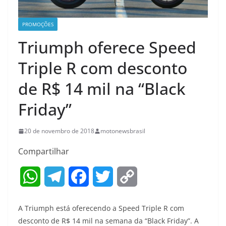
PROMOÇÕES
Triumph oferece Speed
Triple R com desconto
de R$ 14 mil na “Black
Friday”
20 de novembro de 2018
motonewsbrasil
Compartilhar
W
T
F
T
C
h
e
a
w
o
A Triumph está oferecendo a Speed Triple R com
a
l
c
i
p
desconto de R$ 14 mil na semana da “Black Friday”. A