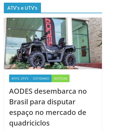
ATV’s e UTV’s
ATV'S, UTV'S
COTIDIANO
NOTÍCIAS
AODES desembarca no
Brasil para disputar
espaço no mercado de
quadriciclos