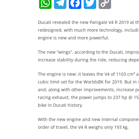
W
T
F
T
C
h
e
a
w
o
Ducati revealed the new Panigale V4 R 2019 at t
a
l
c
i
p
redesigned, with much more technology, including
engine is new and more powerful.
t
e
e
t
y
The new “wings”, according to the Ducati, impro
s
g
b
t
L
increase stability during the ride, reducing dep
A
r
o
e
i
The engine is new: it leaves the V4 of 1103 cm³ 
p
a
o
r
n
cubic limit set for the WorldsBK for 2019. But in
p
m
k
k
and, along with other improvements, increase po
racing exhaust, the power jumps to 237 hp @ 15,
bike in Ducati history.
With the new engine and new internal component
order of travel, the V4 R weighs only 193 kg.