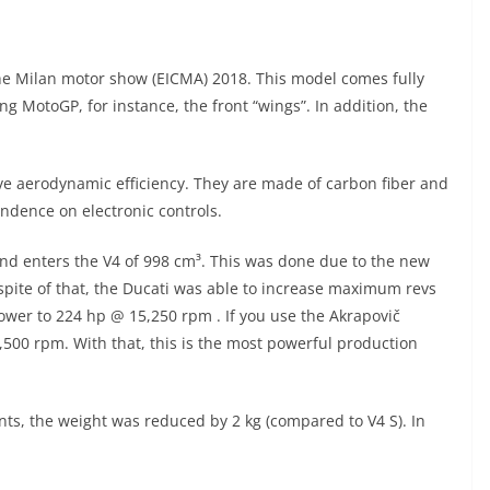
he Milan motor show (EICMA) 2018. This model comes fully
 MotoGP, for instance, the front “wings”. In addition, the
ve aerodynamic efficiency. They are made of carbon fiber and
endence on electronic controls.
and enters the V4 of 998 cm³. This was done due to the new
 spite of that, the Ducati was able to increase maximum revs
wer to 224 hp @ 15,250 rpm . If you use the Akrapovič
500 rpm. With that, this is the most powerful production
s, the weight was reduced by 2 kg (compared to V4 S). In