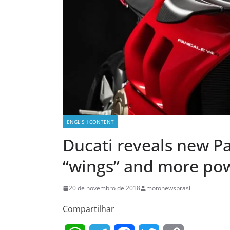
ENGLISH CONTENT
Ducati reveals new Pa
“wings” and more po
20 de novembro de 2018
motonewsbrasil
Compartilhar