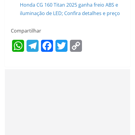
Honda CG 160 Titan 2025 ganha freio ABS e
iluminação de LED; Confira detalhes e preço
Compartilhar
W
T
F
T
C
h
e
a
w
o
a
l
c
i
p
t
e
e
t
y
s
g
b
t
L
A
r
o
e
i
p
a
o
r
n
p
m
k
k