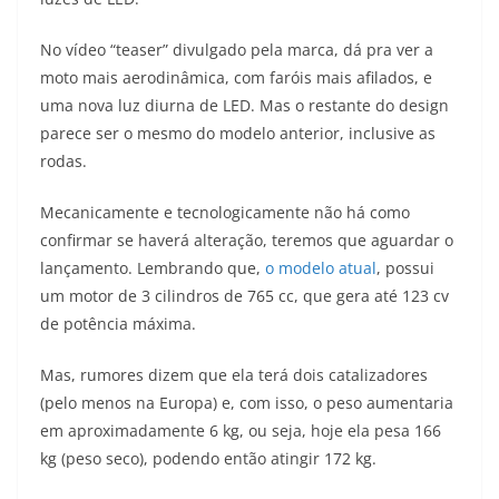
s
g
b
t
L
No vídeo “teaser” divulgado pela marca, dá pra ver a
A
r
o
e
i
moto mais aerodinâmica, com faróis mais afilados, e
uma nova luz diurna de LED. Mas o restante do design
p
a
o
r
n
parece ser o mesmo do modelo anterior, inclusive as
p
m
k
k
rodas.
Mecanicamente e tecnologicamente não há como
confirmar se haverá alteração, teremos que aguardar o
lançamento. Lembrando que,
o modelo atual
, possui
um motor de 3 cilindros de 765 cc, que gera até 123 cv
de potência máxima.
Mas, rumores dizem que ela terá dois catalizadores
(pelo menos na Europa) e, com isso, o peso aumentaria
em aproximadamente 6 kg, ou seja, hoje ela pesa 166
kg (peso seco), podendo então atingir 172 kg.