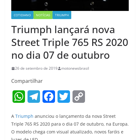
COTIDIANO
NOTÍCIAS
TRIUMPH
Triumph lançará nova
Street Triple 765 RS 2020
no dia 07 de outubro
26 de setembro de 2019
motonewsbrasil
Compartilhar
W
T
F
T
C
h
e
a
w
o
A
Triumph
anunciou o lançamento da nova Street
a
l
c
i
p
Triple 765 RS 2020 para o dia 07 de outubro, na Europa.
O modelo chega com visual atualizado, novos faróis e
t
e
e
t
y
luzes de LED.