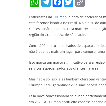
W
T
F
T
C
h
e
a
w
o
Entusiastas da
Triumph
, é hora de acelerar os 
a
l
c
i
p
está fazendo história no Brasil. No dia 30 de o
concessionária no país. Essa mais recente adiçã
t
e
e
t
y
região do Grande ABC de São Paulo.
s
g
b
t
L
Com 1.200 metros quadrados de espaço em dois
A
r
o
e
i
não é apenas mais um lugar para comprar uma m
p
a
o
r
n
Isso marca um marco significativo para a regiã
p
m
k
k
serviços especializados aos clientes na área.
Mas não é só isso; eles também oferecem vanta
Triumph Care, garantindo que suas necessidades
Essa nova concessionária se alinha perfeitamen
em 2023, a Triumph abriu oito concessionárias