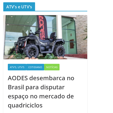
ATV’s e UTV’s
ATV'S, UTV'S
COTIDIANO
NOTÍCIAS
AODES desembarca no
Brasil para disputar
espaço no mercado de
quadriciclos