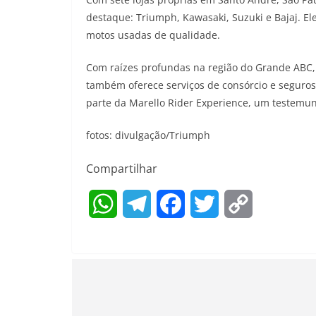
destaque: Triumph, Kawasaki, Suzuki e Bajaj. 
motos usadas de qualidade.
Com raízes profundas na região do Grande ABC,
também oferece serviços de consórcio e seguro
parte da Marello Rider Experience, um testem
fotos: divulgação/Triumph
Compartilhar
W
T
F
T
C
h
e
a
w
o
a
l
c
i
p
t
e
e
t
y