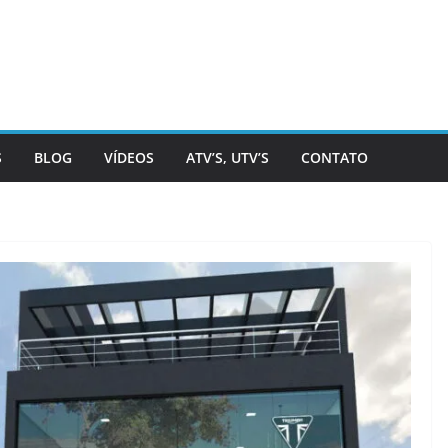
S
BLOG
VÍDEOS
ATV’S, UTV’S
CONTATO