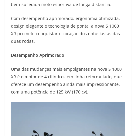
bem-sucedida moto esportiva de longa distância.
t
e
e
t
y
Com desempenho aprimorado, ergonomia otimizada,
s
g
b
t
L
design elegante e tecnologia de ponta, a nova S 1000
A
r
o
e
i
XR promete conquistar o coração dos entusiastas das
duas rodas.
p
a
o
r
n
p
m
k
k
Desempenho Aprimorado
Uma das mudanças mais empolgantes na nova S 1000
XR é o motor de 4 cilindros em linha reformulado, que
oferece um desempenho ainda mais impressionante,
com uma potência de 125 kW (170 cv).