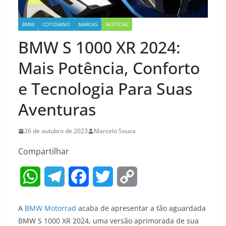
BMW
COTIDIANO
MARCAS
NOTÍCIAS
BMW S 1000 XR 2024:
Mais Potência, Conforto
e Tecnologia Para Suas
Aventuras
26 de outubro de 2023
Marcelo Souza
Compartilhar
W
T
F
T
C
h
e
a
w
o
A
BMW Motorrad
acaba de apresentar a tão aguardada
a
l
c
i
p
BMW S 1000 XR 2024, uma versão aprimorada de sua