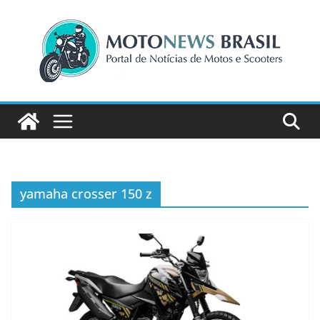
Pular
para
o
conteúdo
yamaha crosser 150 z