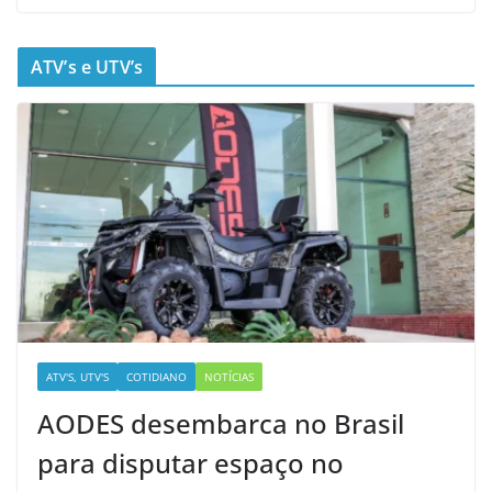
ATV’s e UTV’s
ATV'S, UTV'S
COTIDIANO
NOTÍCIAS
AODES desembarca no Brasil
para disputar espaço no