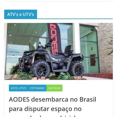
ATV’s e UTV’s
ATV'S, UTV'S
COTIDIANO
NOTÍCIAS
AODES desembarca no Brasil
para disputar espaço no