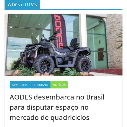
ATV’s e UTV’s
ATV'S, UTV'S
COTIDIANO
NOTÍCIAS
AODES desembarca no Brasil
para disputar espaço no
mercado de quadriciclos