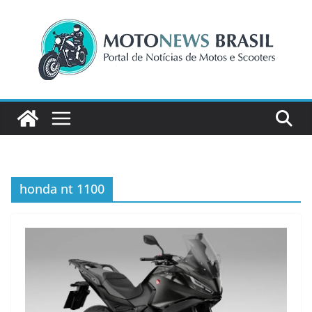
Pular
para
o
conteúdo
honda nt 1100