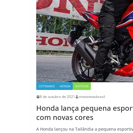
COTIDIANO
HONDA
NOTÍCIAS
8 de outubro de 2021
motonewsbrasil
Honda lança pequena esport
com novas cores
A Honda lançou na Tailândia a pequena esporti