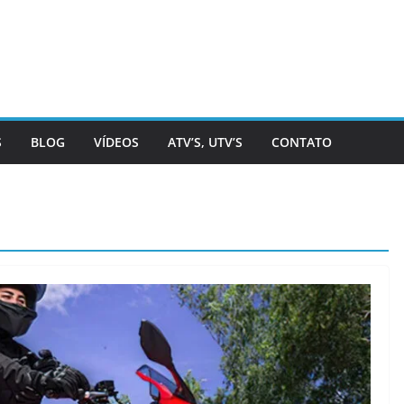
S
BLOG
VÍDEOS
ATV’S, UTV’S
CONTATO