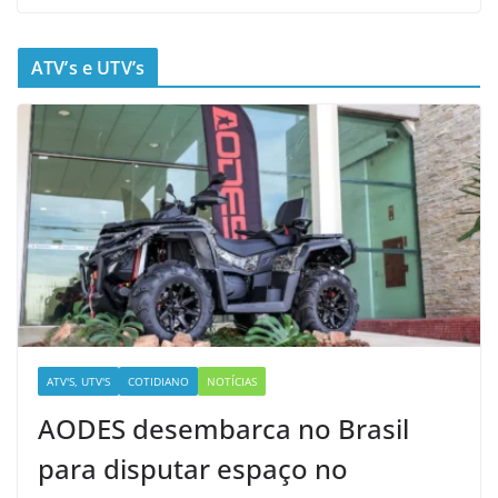
ATV’s e UTV’s
ATV'S, UTV'S
COTIDIANO
NOTÍCIAS
AODES desembarca no Brasil
para disputar espaço no