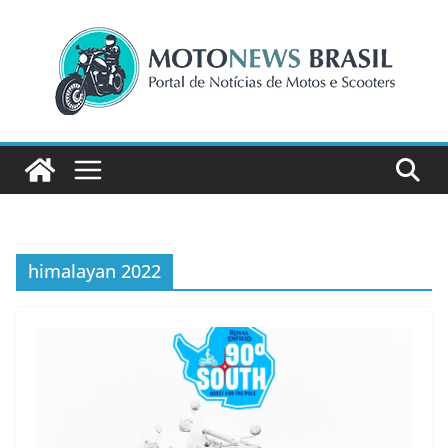
Pular
para
o
conteúdo
himalayan 2022