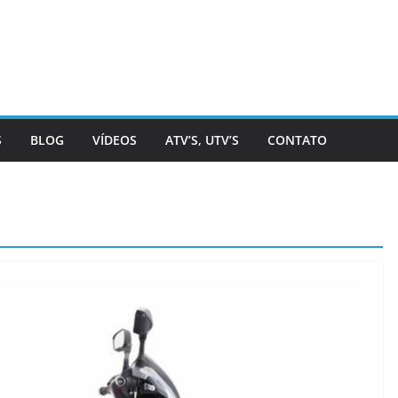
S
BLOG
VÍDEOS
ATV’S, UTV’S
CONTATO