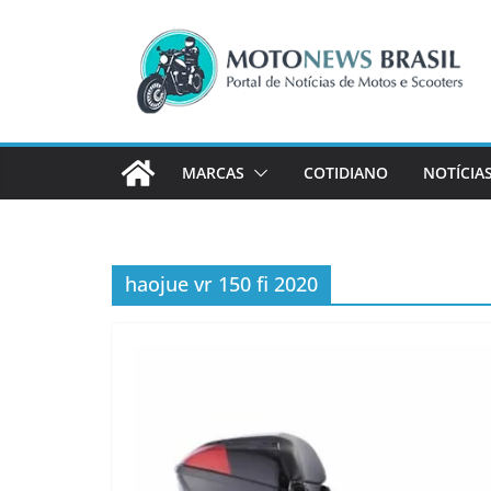
Pular
para
o
conteúdo
MARCAS
COTIDIANO
NOTÍCIA
haojue vr 150 fi 2020