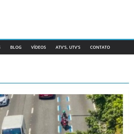
S
BLOG
VÍDEOS
ATV’S, UTV’S
CONTATO