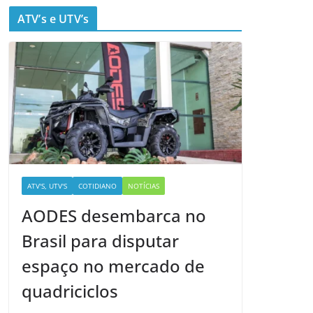
ATV’s e UTV’s
ATV'S, UTV'S
COTIDIANO
NOTÍCIAS
AODES desembarca no
Brasil para disputar
espaço no mercado de
quadriciclos