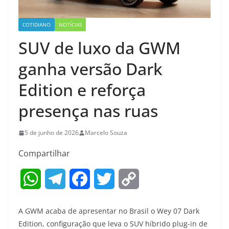
COTIDIANO
NOTÍCIAS
SUV de luxo da GWM
ganha versão Dark
Edition e reforça
presença nas ruas
5 de junho de 2026
Marcelo Souza
Compartilhar
W
T
F
T
C
h
e
a
w
o
A GWM acaba de apresentar no Brasil o Wey 07 Dark
a
l
c
i
p
Edition, configuração que leva o SUV híbrido plug-in de