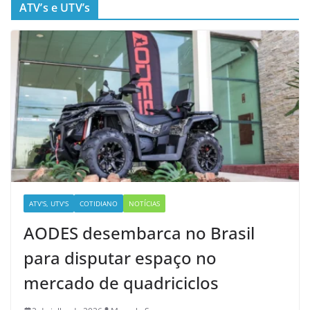
ATV’s e UTV’s
ATV'S, UTV'S
COTIDIANO
NOTÍCIAS
AODES desembarca no Brasil
para disputar espaço no
mercado de quadriciclos