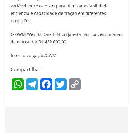
variável entre os eixos para otimizar estabilidade,
eficiência e capacidade de tração em diferentes
condições.
O GWM Wey 07 Dark Edition já está nas concessionárias
da marca por R$ 432.000,00
fotos: divulgação/GWM
Compartilhar
W
T
F
T
C
h
e
a
w
o
a
l
c
i
p
t
e
e
t
y
s
g
b
t
L