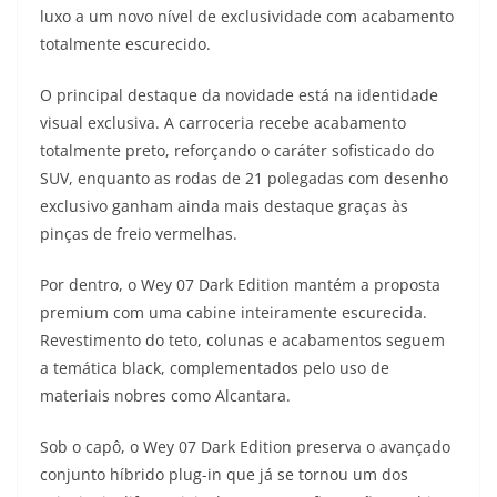
luxo a um novo nível de exclusividade com acabamento
t
e
e
t
y
totalmente escurecido.
s
g
b
t
L
O principal destaque da novidade está na identidade
A
r
o
e
i
visual exclusiva. A carroceria recebe acabamento
totalmente preto, reforçando o caráter sofisticado do
p
a
o
r
n
SUV, enquanto as rodas de 21 polegadas com desenho
p
m
k
k
exclusivo ganham ainda mais destaque graças às
pinças de freio vermelhas.
Por dentro, o Wey 07 Dark Edition mantém a proposta
premium com uma cabine inteiramente escurecida.
Revestimento do teto, colunas e acabamentos seguem
a temática black, complementados pelo uso de
materiais nobres como Alcantara.
Sob o capô, o Wey 07 Dark Edition preserva o avançado
conjunto híbrido plug-in que já se tornou um dos