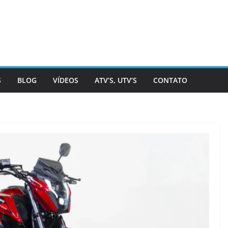
S
BLOG
VÍDEOS
ATV’S, UTV’S
CONTATO