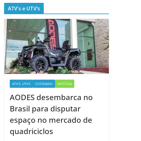
ATV’s e UTV’s
ATV'S, UTV'S
COTIDIANO
NOTÍCIAS
AODES desembarca no
Brasil para disputar
espaço no mercado de
quadriciclos