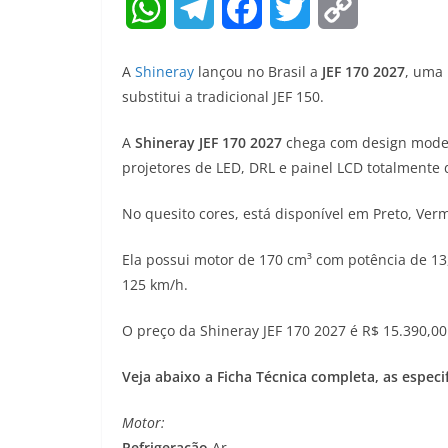
W
T
F
T
C
h
e
a
w
o
A
Shineray
lançou no Brasil a
JEF 170 2027
, uma 
a
l
c
i
p
substitui a tradicional JEF 150.
t
e
e
t
y
A
Shineray JEF 170 2027
chega com design modern
projetores de LED, DRL e painel LCD totalmente d
s
g
b
t
L
A
r
o
e
i
No quesito cores, está disponível em Preto, Verm
p
a
o
r
n
Ela possui motor de 170 cm³ com potência de 13
125 km/h.
p
m
k
k
O preço da Shineray JEF 170 2027 é R$ 15.390,00 à
Veja abaixo a Ficha Técnica completa, as especi
Motor:
Refrigeração
Ar