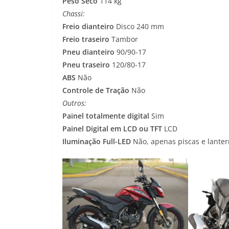
Peso Seco
114 kg
Chassi:
Freio dianteiro
Disco 240 mm
Freio traseiro
Tambor
Pneu dianteiro
90/90-17
Pneu traseiro
120/80-17
ABS
Não
Controle de Tração
Não
Outros:
Painel totalmente digital
Sim
Painel Digital em LCD ou TFT
LCD
Iluminação Full-LED
Não, apenas piscas e lante