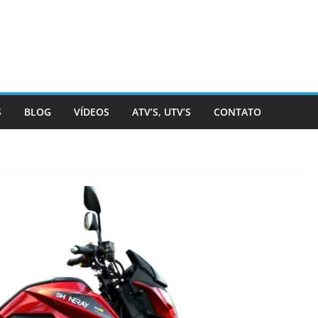
S
BLOG
VÍDEOS
ATV’S, UTV’S
CONTATO