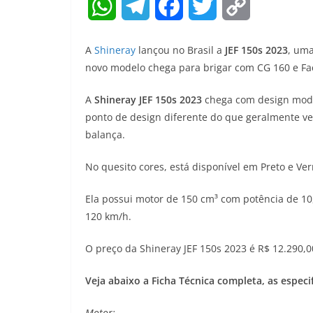
W
T
F
T
C
h
e
a
w
o
A
Shineray
lançou no Brasil a
JEF 150s 2023
, uma
a
l
c
i
p
novo modelo chega para brigar com CG 160 e Fac
t
e
e
t
y
A
Shineray JEF 150s 2023
chega com design moder
ponto de design diferente do que geralmente vem
s
g
b
t
L
balança.
A
r
o
e
i
No quesito cores, está disponível em Preto e Ve
p
a
o
r
n
Ela possui motor de 150 cm³ com potência de 10
p
m
k
k
120 km/h.
O preço da Shineray JEF 150s 2023 é R$ 12.290,00 
Veja abaixo a Ficha Técnica completa, as especi
Motor: