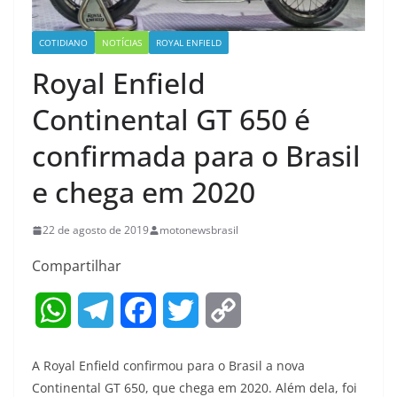
COTIDIANO
NOTÍCIAS
ROYAL ENFIELD
Royal Enfield
Continental GT 650 é
confirmada para o Brasil
e chega em 2020
22 de agosto de 2019
motonewsbrasil
Compartilhar
W
T
F
T
C
h
e
a
w
o
A Royal Enfield confirmou para o Brasil a nova
a
l
c
i
p
Continental GT 650, que chega em 2020. Além dela, foi