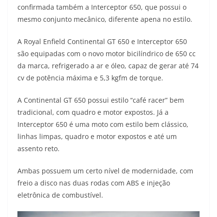
confirmada também a Interceptor 650, que possui o
t
e
e
t
y
mesmo conjunto mecânico, diferente apena no estilo.
s
g
b
t
L
A Royal Enfield Continental GT 650 e Interceptor 650
A
r
o
e
i
são equipadas com o novo motor bicilíndrico de 650 cc
da marca, refrigerado a ar e óleo, capaz de gerar até 74
p
a
o
r
n
cv de potência máxima e 5,3 kgfm de torque.
p
m
k
k
A Continental GT 650 possui estilo “café racer” bem
tradicional, com quadro e motor expostos. Já a
Interceptor 650 é uma moto com estilo bem clássico,
linhas limpas, quadro e motor expostos e até um
assento reto.
Ambas possuem um certo nível de modernidade, com
freio a disco nas duas rodas com ABS e injeção
eletrônica de combustível.