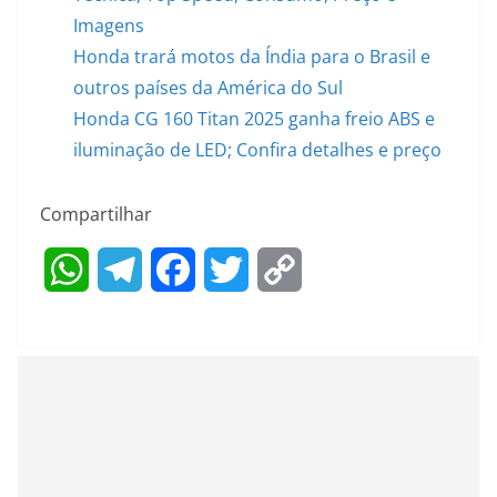
Imagens
Honda trará motos da Índia para o Brasil e
outros países da América do Sul
Honda CG 160 Titan 2025 ganha freio ABS e
iluminação de LED; Confira detalhes e preço
Compartilhar
W
T
F
T
C
h
e
a
w
o
a
l
c
i
p
t
e
e
t
y
s
g
b
t
L
A
r
o
e
i