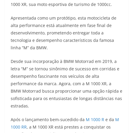
1000 XR, sua moto esportiva de turismo de 1000cc.
t
e
e
t
y
Apresentada como um protótipo, esta motocicleta de
s
g
b
t
L
alta performance está atualmente em fase final de
A
r
o
e
i
desenvolvimento, prometendo entregar toda a
tecnologia e desempenho característicos da famosa
p
a
o
r
n
linha “M” da BMW.
p
m
k
k
Desde sua incorporação à BMW Motorrad em 2019, a
letra “M” se tornou sinônimo de sucesso em corridas e
desempenho fascinante nos veículos de alta
performance da marca. Agora, com a M 1000 XR, a
BMW Motorrad busca proporcionar uma opção rápida e
sofisticada para os entusiastas de longas distâncias nas
estradas.
Após o lançamento bem-sucedido da
M 1000 R
e da
M
1000 RR
, a M 1000 XR está prestes a conquistar os