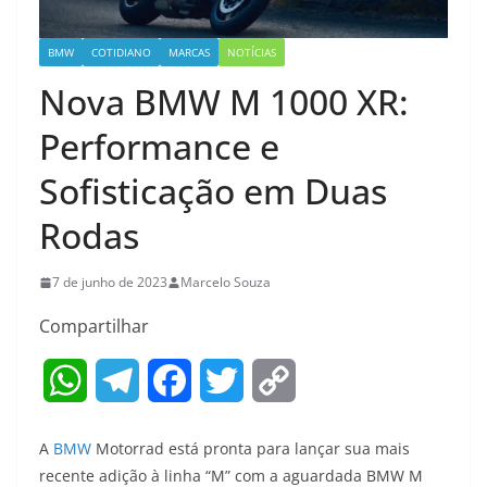
BMW
COTIDIANO
MARCAS
NOTÍCIAS
Nova BMW M 1000 XR:
Performance e
Sofisticação em Duas
Rodas
7 de junho de 2023
Marcelo Souza
Compartilhar
W
T
F
T
C
h
e
a
w
o
A
BMW
Motorrad está pronta para lançar sua mais
a
l
c
i
p
recente adição à linha “M” com a aguardada BMW M