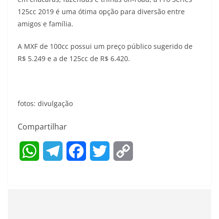
125cc 2019 é uma ótima opção para diversão entre
amigos e família.
A MXF de 100cc possui um preço público sugerido de
R$ 5.249 e a de 125cc de R$ 6.420.
fotos: divulgação
Compartilhar
W
T
F
T
C
h
e
a
w
o
a
l
c
i
p
t
e
e
t
y