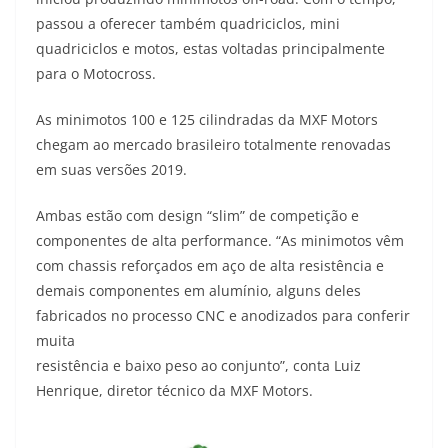
s
g
b
t
L
passou a oferecer também quadriciclos, mini
quadriciclos e motos, estas voltadas principalmente
A
r
o
e
i
para o Motocross.
p
a
o
r
n
As minimotos 100 e 125 cilindradas da MXF Motors
p
m
k
k
chegam ao mercado brasileiro totalmente renovadas
em suas versões 2019.
Ambas estão com design “slim” de competição e
componentes de alta performance. “As minimotos vêm
com chassis reforçados em aço de alta resistência e
demais componentes em alumínio, alguns deles
fabricados no processo CNC e anodizados para conferir
muita
resistência e baixo peso ao conjunto”, conta Luiz
Henrique, diretor técnico da MXF Motors.