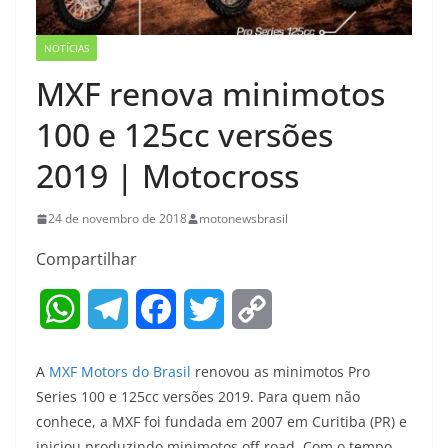
NOTÍCIAS
MXF renova minimotos
100 e 125cc versões
2019 | Motocross
24 de novembro de 2018
motonewsbrasil
Compartilhar
W
T
F
T
C
h
e
a
w
o
A
MXF Motors do Brasil
renovou as minimotos Pro
a
l
c
i
p
Series 100 e 125cc versões 2019. Para quem não
conhece, a MXF foi fundada em 2007 em Curitiba (PR) e
t
e
e
t
y
iniciou produzindo minimotos off-road. Com o tempo,