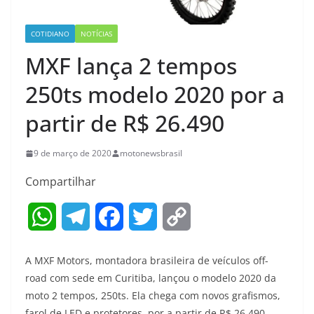
COTIDIANO
NOTÍCIAS
MXF lança 2 tempos
250ts modelo 2020 por a
partir de R$ 26.490
9 de março de 2020
motonewsbrasil
Compartilhar
W
T
F
T
C
h
e
a
w
o
A MXF Motors, montadora brasileira de veículos off-
a
l
c
i
p
road com sede em Curitiba, lançou o modelo 2020 da
moto 2 tempos, 250ts. Ela chega com novos grafismos,
t
e
e
t
y
farol de LED e protetores, por a partir de R$ 26.490.