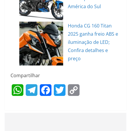
América do Sul
Honda CG 160 Titan
2025 ganha freio ABS e
iluminação de LED;
Confira detalhes e
preço
Compartilhar
W
T
F
T
C
h
e
a
w
o
a
l
c
i
p
t
e
e
t
y