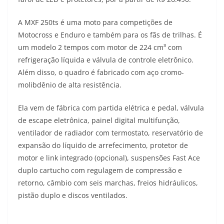
s
g
b
t
L
A MXF 250ts é uma moto para competições de
A
r
o
e
i
Motocross e Enduro e também para os fãs de trilhas. É
um modelo 2 tempos com motor de 224 cm³ com
p
a
o
r
n
refrigeração líquida e válvula de controle eletrônico.
p
m
k
k
Além disso, o quadro é fabricado com aço cromo-
molibdênio de alta resistência.
Ela vem de fábrica com partida elétrica e pedal, válvula
de escape eletrônica, painel digital multifunção,
ventilador de radiador com termostato, reservatório de
expansão do líquido de arrefecimento, protetor de
motor e link integrado (opcional), suspensões Fast Ace
duplo cartucho com regulagem de compressão e
retorno, câmbio com seis marchas, freios hidráulicos,
pistão duplo e discos ventilados.