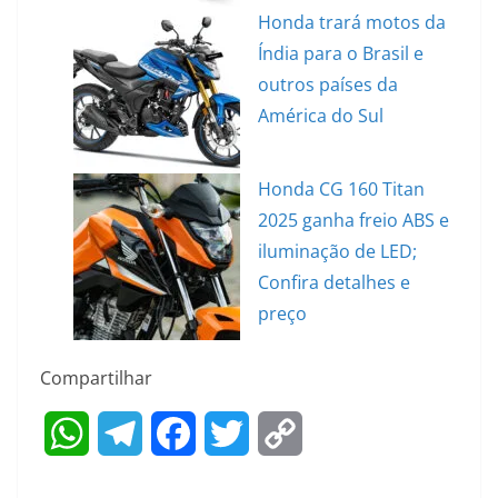
Honda trará motos da
Índia para o Brasil e
outros países da
América do Sul
Honda CG 160 Titan
2025 ganha freio ABS e
iluminação de LED;
Confira detalhes e
preço
Compartilhar
W
T
F
T
C
h
e
a
w
o