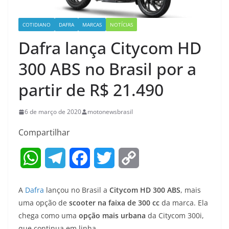
COTIDIANO
DAFRA
MARCAS
NOTÍCIAS
Dafra lança Citycom HD
300 ABS no Brasil por a
partir de R$ 21.490
6 de março de 2020
motonewsbrasil
Compartilhar
W
T
F
T
C
h
e
a
w
o
A
Dafra
lançou no Brasil a
Citycom HD 300 ABS
, mais
a
l
c
i
p
uma opção de
scooter na faixa de 300 cc
da marca. Ela
chega como uma
opção mais urbana
da Citycom 300i,
t
e
e
t
y
que continua em linha.