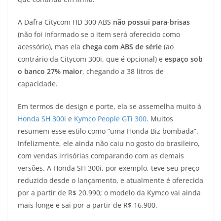
s
g
b
t
L
A Dafra Citycom HD 300 ABS
não possui para-brisas
A
r
o
e
i
(não foi informado se o item será oferecido como
acessório), mas ela
chega com ABS de série
(ao
p
a
o
r
n
contrário da Citycom 300i, que é opcional) e
espaço sob
p
m
k
k
o banco 27% maior
, chegando a 38 litros de
capacidade.
Em termos de design e porte, ela se assemelha muito à
Honda SH 300i
e
Kymco People GTi 300
. Muitos
resumem esse estilo como “uma Honda Biz bombada”.
Infelizmente, ele ainda não caiu no gosto do brasileiro,
com vendas irrisórias comparando com as demais
versões. A Honda SH 300i, por exemplo, teve seu preço
reduzido desde o lançamento, e atualmente é oferecida
por a partir de R$ 20.990; o modelo da Kymco vai ainda
mais longe e sai por a partir de R$ 16.900.