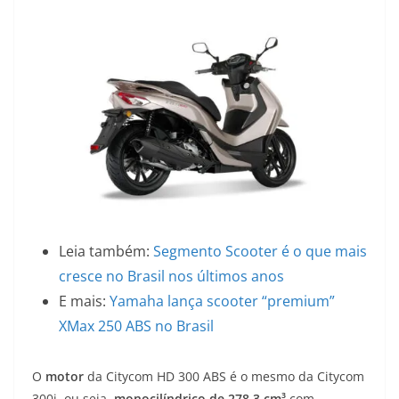
Leia também:
Segmento Scooter é o que mais
cresce no Brasil nos últimos anos
E mais:
Yamaha lança scooter “premium”
XMax 250 ABS no Brasil
O
motor
da Citycom HD 300 ABS é o mesmo da Citycom
300i, ou seja,
monocilíndrico de 278,3 cm³
com