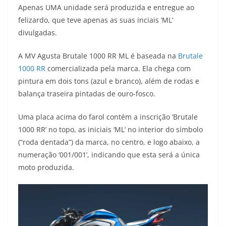
Apenas UMA unidade será produzida e entregue ao
t
e
e
t
y
felizardo, que teve apenas as suas inciais ‘ML’
s
g
b
t
L
divulgadas.
A
r
o
e
i
A MV Agusta Brutale 1000 RR ML é baseada na
Brutale
1000 RR
comercializada pela marca. Ela chega com
p
a
o
r
n
pintura em dois tons (azul e branco), além de rodas e
p
m
k
k
balança traseira pintadas de ouro-fosco.
Uma placa acima do farol contém a inscrição ‘Brutale
1000 RR’ no topo, as iniciais ‘ML’ no interior do símbolo
(“roda dentada”) da marca, no centro, e logo abaixo, a
numeração ‘001/001’, indicando que esta será a única
moto produzida.