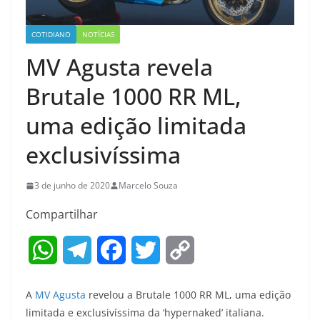
COTIDIANO
NOTÍCIAS
MV Agusta revela
Brutale 1000 RR ML,
uma edição limitada
exclusivíssima
3 de junho de 2020
Marcelo Souza
Compartilhar
W
T
F
T
C
h
e
a
w
o
A
MV Agusta
revelou a Brutale 1000 RR ML, uma edição
a
l
c
i
p
limitada e exclusivíssima da ‘hypernaked’ italiana.