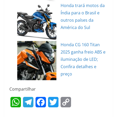
Honda trará motos da
Índia para o Brasil e
outros países da
América do Sul
Honda CG 160 Titan
2025 ganha freio ABS e
iluminação de LED;
Confira detalhes e
preço
Compartilhar
W
T
F
T
C
h
e
a
w
o