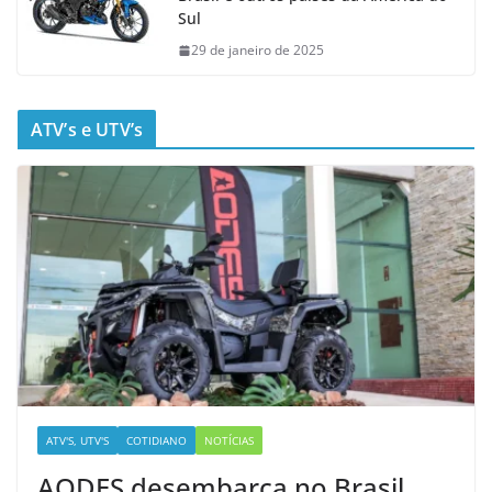
Sul
29 de janeiro de 2025
ATV’s e UTV’s
ATV'S, UTV'S
COTIDIANO
NOTÍCIAS
AODES desembarca no Brasil