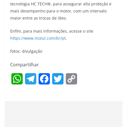
tecnologia HC TECH®, para assegurar alta proteção e
mais desempenho para o motor, com um intervalo
maior entre as trocas de óleo.
Enfim, para mais informações, acesse o site
https://www.motul.com/br/pt
.
fotos: divulgação
Compartilhar
W
T
F
T
C
h
e
a
w
o
a
l
c
i
p
t
e
e
t
y
s
g
b
t
L