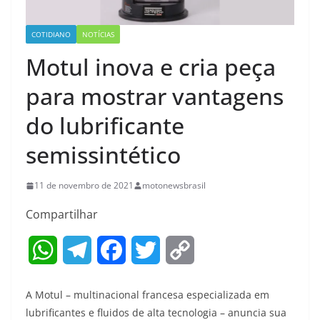
COTIDIANO
NOTÍCIAS
Motul inova e cria peça
para mostrar vantagens
do lubrificante
semissintético
11 de novembro de 2021
motonewsbrasil
Compartilhar
W
T
F
T
C
h
e
a
w
o
A Motul – multinacional francesa especializada em
a
l
c
i
p
lubrificantes e fluidos de alta tecnologia – anuncia sua