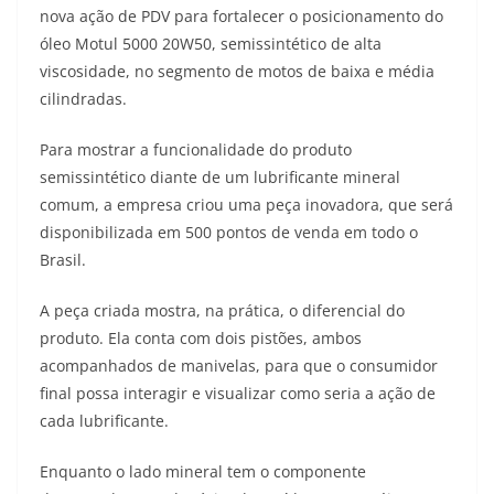
nova ação de PDV para fortalecer o posicionamento do
t
e
e
t
y
óleo Motul 5000 20W50, semissintético de alta
s
g
b
t
L
viscosidade, no segmento de motos de baixa e média
cilindradas.
A
r
o
e
i
Para mostrar a funcionalidade do produto
p
a
o
r
n
semissintético diante de um lubrificante mineral
p
m
k
k
comum, a empresa criou uma peça inovadora, que será
disponibilizada em 500 pontos de venda em todo o
Brasil.
A peça criada mostra, na prática, o diferencial do
produto. Ela conta com dois pistões, ambos
acompanhados de manivelas, para que o consumidor
final possa interagir e visualizar como seria a ação de
cada lubrificante.
Enquanto o lado mineral tem o componente