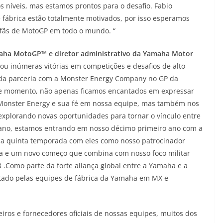
s níveis, mas estamos prontos para o desafio. Fabio
 fábrica estão totalmente motivados, por isso esperamos
 fãs de MotoGP em todo o mundo. “
amaha MotoGP™ e diretor administrativo da Yamaha Motor
ou inúmeras vitórias em competições e desafios de alto
o da parceria com a Monster Energy Company no GP da
e momento, não apenas ficamos encantados em expressar
 Monster Energy e sua fé em nossa equipe, mas também nos
xplorando novas oportunidades para tornar o vínculo entre
 ano, estamos entrando em nosso décimo primeiro ano com a
sa quinta temporada com eles como nosso patrocinador
ra e um novo começo que combina com nosso foco militar
 .Como parte da forte aliança global entre a Yamaha e a
tado pelas equipes de fábrica da Yamaha em MX e
ros e fornecedores oficiais de nossas equipes, muitos dos