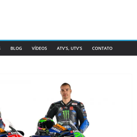
S
BLOG
VÍDEOS
ATV’S, UTV’S
CONTATO