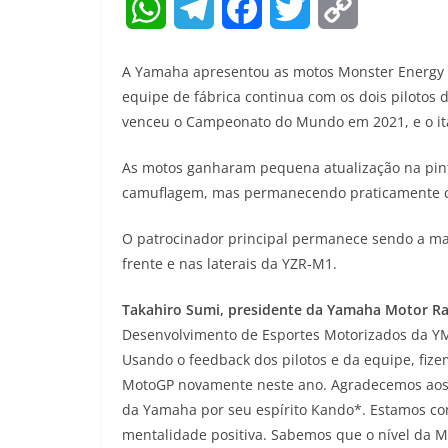
W
T
F
T
C
h
e
a
w
o
A Yamaha apresentou as motos Monster Energ
a
l
c
i
p
equipe de fábrica continua com os dois pilotos
venceu o Campeonato do Mundo em 2021, e o ita
t
e
e
t
y
As motos ganharam pequena atualização na pint
s
g
b
t
L
camuflagem, mas permanecendo praticamente co
A
r
o
e
i
O patrocinador principal permanece sendo a ma
p
a
o
r
n
frente e nas laterais da YZR-M1.
p
m
k
k
Takahiro Sumi, presidente da Yamaha Motor Ra
Desenvolvimento de Esportes Motorizados da YM
Usando o feedback dos pilotos e da equipe, fize
MotoGP novamente neste ano. Agradecemos aos n
da Yamaha por seu espírito Kando*. Estamos 
mentalidade positiva. Sabemos que o nível da M