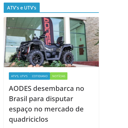
ATV’s e UTV’s
ATV'S, UTV'S
COTIDIANO
NOTÍCIAS
AODES desembarca no
Brasil para disputar
espaço no mercado de
quadriciclos