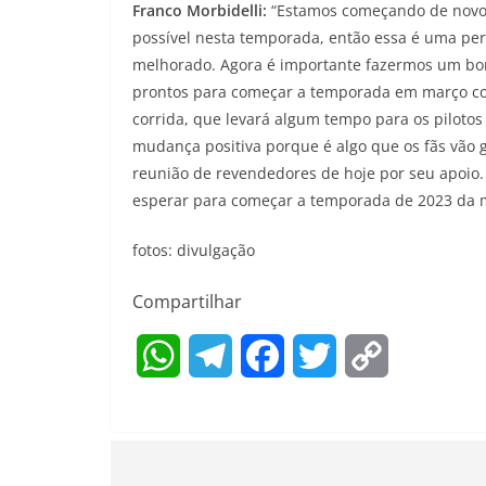
Franco Morbidelli:
“Estamos começando de novo h
possível nesta temporada, então essa é uma p
melhorado. Agora é importante fazermos um bom
prontos para começar a temporada em março co
corrida, que levará algum tempo para os piloto
mudança positiva porque é algo que os fãs vão 
reunião de revendedores de hoje por seu apoio
esperar para começar a temporada de 2023 da m
fotos: divulgação
Compartilhar
W
T
F
T
C
h
e
a
w
o
a
l
c
i
p