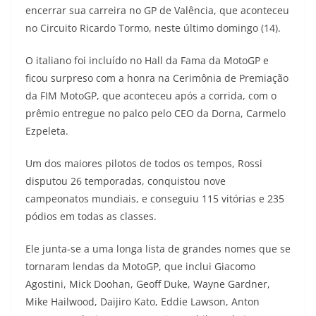
encerrar sua carreira no GP de Valência, que aconteceu
t
e
e
t
y
no Circuito Ricardo Tormo, neste último domingo (14).
s
g
b
t
L
O italiano foi incluído no Hall da Fama da MotoGP e
A
r
o
e
i
ficou surpreso com a honra na Cerimônia de Premiação
da FIM MotoGP, que aconteceu após a corrida, com o
p
a
o
r
n
prêmio entregue no palco pelo CEO da Dorna, Carmelo
p
m
k
k
Ezpeleta.
Um dos maiores pilotos de todos os tempos, Rossi
disputou 26 temporadas, conquistou nove
campeonatos mundiais, e conseguiu 115 vitórias e 235
pódios em todas as classes.
Ele junta-se a uma longa lista de grandes nomes que se
tornaram lendas da MotoGP, que inclui Giacomo
Agostini, Mick Doohan, Geoff Duke, Wayne Gardner,
Mike Hailwood, Daijiro Kato, Eddie Lawson, Anton