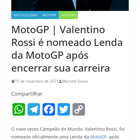
MOTOCICLISMO
MOTOGP
NOTÍCIAS
MotoGP | Valentino
Rossi é nomeado Lenda
da MotoGP após
encerrar sua carreira
15 de novembro de 2021
Marcelo Souza
Compartilhar
W
T
F
T
C
h
e
a
w
o
O nove vezes Campeão do Mundo, Valentino Rossi, foi
a
l
c
i
p
nomeado oficialmente uma Lenda da
MotoGP
, após