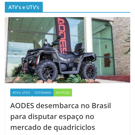
ATV’s e UTV’s
ATV'S, UTV'S
COTIDIANO
NOTÍCIAS
AODES desembarca no Brasil
para disputar espaço no
mercado de quadriciclos