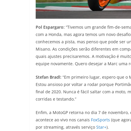
Pol Espargaro:
“Tivemos um grande fim-de-sem
com a Honda, mas agora temos um novo desafio. 
conhecemos a pista, mas penso que pode ser u
Misano. As condições serão diferentes em comp
quais ajustes precisaremos. A motivação é muit
equipe novamente. Quero desejar a Marc uma r
Stefan Bradl:
“Em primeiro lugar, espero que o M
Estou ansioso por voltar a rodar porque Portim
final de 2020. Nunca é fácil saltar com a moto,
corridas e testando.”
Enfim, a MotoGP retorna no dia 7 de novembro, 
acontece ao vivo nos canais
FoxSports
(que agor
por streaming, através serviço
Star+
).