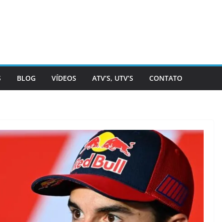
S
BLOG
VÍDEOS
ATV’S, UTV’S
CONTATO