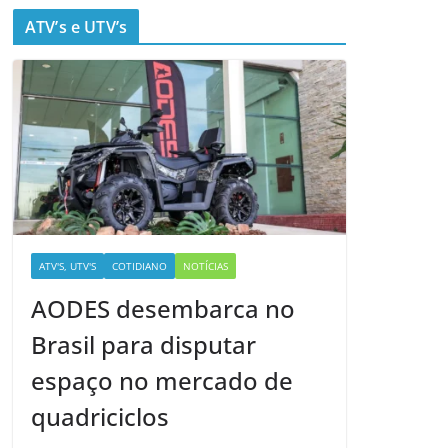
ATV’s e UTV’s
ATV'S, UTV'S
COTIDIANO
NOTÍCIAS
AODES desembarca no
Brasil para disputar
espaço no mercado de
quadriciclos