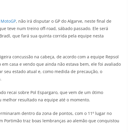
a
MotoGP
, não irá disputar o GP do Algarve, neste final de
e teve num treino off-road, sábado passado. Ele será
 Bradl, que fará sua quinta corrida pela equipe nesta
geira concussão na cabeça, de acordo com a equipe Repsol
em casa e vendo que ainda não estava bem, ele foi avaliado
r seu estado atual e, como medida de precaução, o
.
ado recai sobre Pol Espargaro, que vem de um ótimo
eu melhor resultado na equipe até o momento.
terminaram dentro da zona de pontos, com o 11º lugar no
 em Portimão traz boas lembranças ao alemão que conquistou