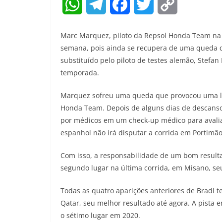
W
T
F
T
C
h
e
a
w
o
Marc Marquez, piloto da Repsol Honda Team n
a
l
c
i
p
semana, pois ainda se recupera de uma queda qu
substituído pelo piloto de testes alemão, Stefan
t
e
e
t
y
temporada.
s
g
b
t
L
Marquez sofreu uma queda que provocou uma li
A
r
o
e
i
Honda Team. Depois de alguns dias de descanso 
por médicos em um check-up médico para avalia
p
a
o
r
n
espanhol não irá disputar a corrida em Portimão
p
m
k
k
Com isso, a responsabilidade de um bom result
segundo lugar na última corrida, em Misano, s
Todas as quatro aparições anteriores de Bradl 
Qatar, seu melhor resultado até agora. A pista
o sétimo lugar em 2020.