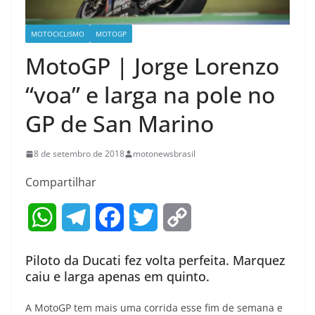
MOTOCICLISMO
MOTOGP
MotoGP | Jorge Lorenzo
“voa” e larga na pole no
GP de San Marino
8 de setembro de 2018
motonewsbrasil
Compartilhar
W
T
F
T
C
h
e
a
w
o
Piloto da Ducati fez volta perfeita. Marquez
a
l
c
i
p
caiu e larga apenas em quinto.
t
e
e
t
y
A MotoGP tem mais uma corrida esse fim de semana e