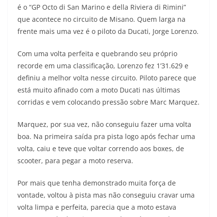
é o “GP Octo di San Marino e della Riviera di Rimini”
s
g
b
t
L
que acontece no circuito de Misano. Quem larga na
A
r
o
e
i
frente mais uma vez é o piloto da Ducati, Jorge Lorenzo.
p
a
o
r
n
Com uma volta perfeita e quebrando seu próprio
recorde em uma classificação, Lorenzo fez 1’31.629 e
p
m
k
k
definiu a melhor volta nesse circuito. Piloto parece que
está muito afinado com a moto Ducati nas últimas
corridas e vem colocando pressão sobre Marc Marquez.
Marquez, por sua vez, não conseguiu fazer uma volta
boa. Na primeira saída pra pista logo após fechar uma
volta, caiu e teve que voltar correndo aos boxes, de
scooter, para pegar a moto reserva.
Por mais que tenha demonstrado muita força de
vontade, voltou à pista mas não conseguiu cravar uma
volta limpa e perfeita, parecia que a moto estava