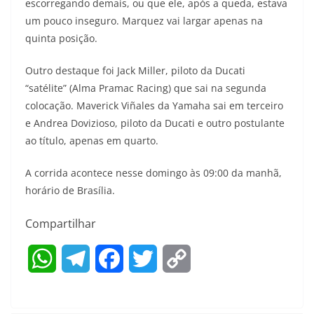
escorregando demais, ou que ele, após a queda, estava
um pouco inseguro. Marquez vai largar apenas na
quinta posição.
Outro destaque foi Jack Miller, piloto da Ducati
“satélite” (Alma Pramac Racing) que sai na segunda
colocação. Maverick Viñales da Yamaha sai em terceiro
e Andrea Dovizioso, piloto da Ducati e outro postulante
ao título, apenas em quarto.
A corrida acontece nesse domingo às 09:00 da manhã,
horário de Brasília.
Compartilhar
W
T
F
T
C
h
e
a
w
o