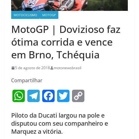
MOTOCICLISMO
MOTOGP
MotoGP | Dovizioso faz
ótima corrida e vence
em Brno, Tchéquia
5 de agosto de 2018
motonewsbrasil
Compartilhar
W
T
F
T
C
h
e
a
w
o
Piloto da Ducati largou na pole e
a
l
c
i
p
disputou com seu companheiro e
Marquez a vitória.
t
e
e
t
y