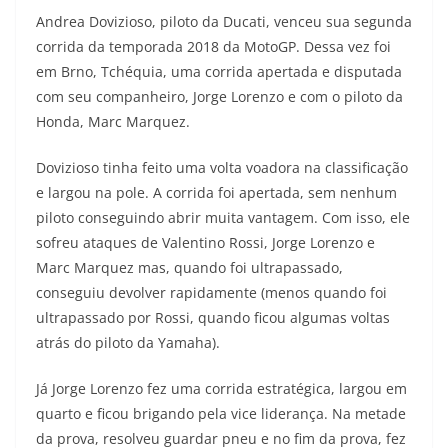
s
g
b
t
L
Andrea Dovizioso, piloto da Ducati, venceu sua segunda
corrida da temporada 2018 da MotoGP. Dessa vez foi
A
r
o
e
i
em Brno, Tchéquia, uma corrida apertada e disputada
com seu companheiro, Jorge Lorenzo e com o piloto da
p
a
o
r
n
Honda, Marc Marquez.
p
m
k
k
Dovizioso tinha feito uma volta voadora na classificação
e largou na pole. A corrida foi apertada, sem nenhum
piloto conseguindo abrir muita vantagem. Com isso, ele
sofreu ataques de Valentino Rossi, Jorge Lorenzo e
Marc Marquez mas, quando foi ultrapassado,
conseguiu devolver rapidamente (menos quando foi
ultrapassado por Rossi, quando ficou algumas voltas
atrás do piloto da Yamaha).
Já Jorge Lorenzo fez uma corrida estratégica, largou em
quarto e ficou brigando pela vice liderança. Na metade
da prova, resolveu guardar pneu e no fim da prova, fez