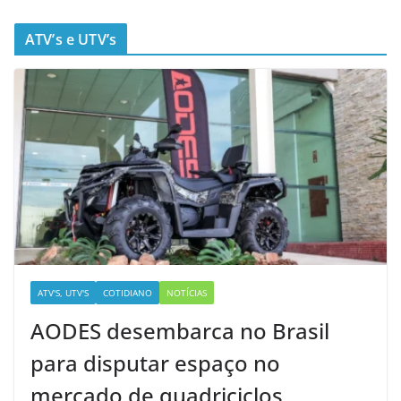
ATV’s e UTV’s
ATV'S, UTV'S
COTIDIANO
NOTÍCIAS
AODES desembarca no Brasil
para disputar espaço no
mercado de quadriciclos