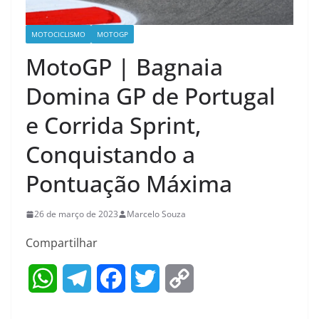
MOTOCICLISMO
MOTOGP
MotoGP | Bagnaia
Domina GP de Portugal
e Corrida Sprint,
Conquistando a
Pontuação Máxima
26 de março de 2023
Marcelo Souza
Compartilhar
W
T
F
T
C
h
e
a
w
o