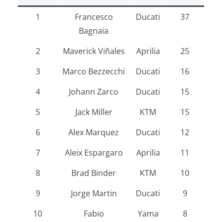
1
Francesco
Ducati
37
Bagnaia
2
Maverick Viñales
Aprilia
25
3
Marco Bezzecchi
Ducati
16
4
Johann Zarco
Ducati
15
5
Jack Miller
KTM
15
6
Alex Marquez
Ducati
12
7
Aleix Espargaro
Aprilia
11
8
Brad Binder
KTM
10
9
Jorge Martin
Ducati
9
10
Fabio
Yama
8