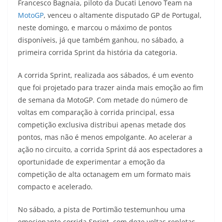
Francesco Bagnaia, piloto da Ducati Lenovo Team na
a
l
c
i
p
MotoGP
, venceu o altamente disputado GP de Portugal,
neste domingo, e marcou o máximo de pontos
t
e
e
t
y
disponíveis, já que também ganhou, no sábado, a
s
g
b
t
L
primeira corrida Sprint da história da categoria.
A
r
o
e
i
A corrida Sprint, realizada aos sábados, é um evento
que foi projetado para trazer ainda mais emoção ao fim
p
a
o
r
n
de semana da MotoGP. Com metade do número de
p
m
k
k
voltas em comparação à corrida principal, essa
competição exclusiva distribui apenas metade dos
pontos, mas não é menos empolgante. Ao acelerar a
ação no circuito, a corrida Sprint dá aos espectadores a
oportunidade de experimentar a emoção da
competição de alta octanagem em um formato mais
compacto e acelerado.
No sábado, a pista de Portimão testemunhou uma
emocionante corrida Sprint, com doze voltas repletas