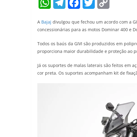
W
T
F
T
C
h
e
a
w
o
A
Bajaj
divulgou que fechou um acordo com a GIVI
a
l
c
i
p
concessionárias para as motos Dominar 400 e D
t
e
e
t
y
Todos os baús da GIVI são produzidos em poliprop
proporciona maior durabilidade e proteção ao p
s
g
b
t
L
A
r
o
e
i
Já os suportes de malas laterais são feitos em a
cor preta. Os suportes acompanham kit de fixaçã
p
a
o
r
n
p
m
k
k