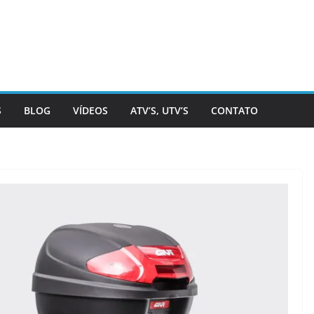
S
BLOG
VÍDEOS
ATV’S, UTV’S
CONTATO