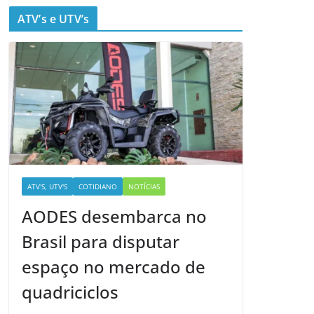
ATV’s e UTV’s
ATV'S, UTV'S
COTIDIANO
NOTÍCIAS
AODES desembarca no
Brasil para disputar
espaço no mercado de
quadriciclos