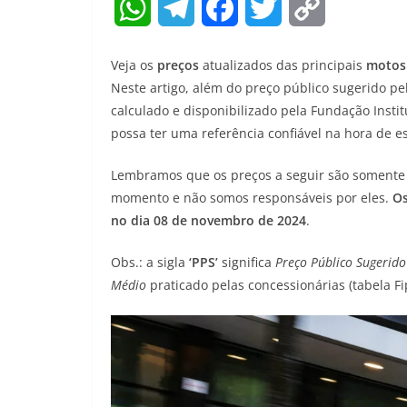
W
T
F
T
C
h
e
a
w
o
Veja os
preços
atualizados das principais
motos
a
l
c
i
p
Neste artigo, além do preço público sugerido p
calculado e disponibilizado pela Fundação Insti
t
e
e
t
y
possa ter uma referência confiável na hora de e
s
g
b
t
L
Lembramos que os preços a seguir são somente 
A
r
o
e
i
momento e não somos responsáveis por eles.
Os
no dia 08 de novembro de 2024
.
p
a
o
r
n
p
m
k
k
Obs.: a sigla
‘PPS’
significa
Preço Público Sugerido
Médio
praticado pelas concessionárias (tabela Fi